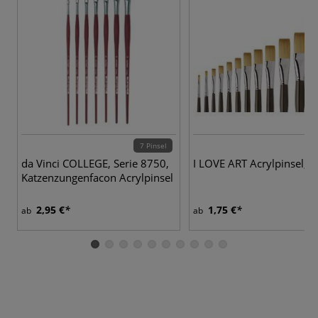
7 Pinsel
13
da Vinci COLLEGE, Serie 8750,
I LOVE ART Acrylpinsel, f
Katzenzungenfacon Acrylpinsel
2,95 €
1,75 €
ab
ab