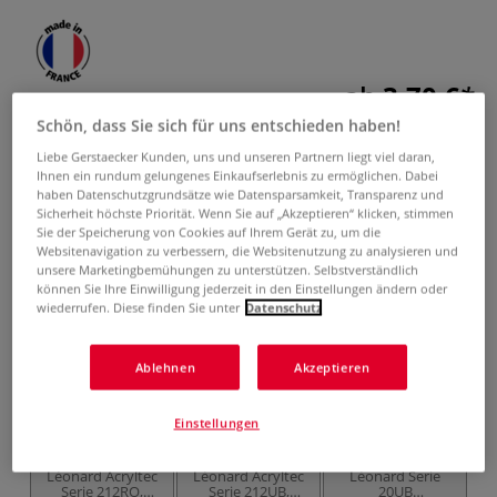
ab
3,70 €
Schön, dass Sie sich für uns entschieden haben!
inklusive 19% bzw. 7% MwSt,
ggf. zuzüglich
Versandkosten
.
Liebe Gerstaecker Kunden, uns und unseren Partnern liegt viel daran,
Ihnen ein rundum gelungenes Einkaufserlebnis zu ermöglichen. Dabei
Produkt bestellen
haben Datenschutzgrundsätze wie Datensparsamkeit, Transparenz und
Sicherheit höchste Priorität. Wenn Sie auf „Akzeptieren“ klicken, stimmen
Sie der Speicherung von Cookies auf Ihrem Gerät zu, um die
Das könnte Sie auch interessieren
Websitenavigation zu verbessern, die Websitenutzung zu analysieren und
unsere Marketingbemühungen zu unterstützen. Selbstverständlich
können Sie Ihre Einwilligung jederzeit in den Einstellungen ändern oder
wiederrufen. Diese finden Sie unter
Datenschutz
Ablehnen
Akzeptieren
Einstellungen
10 Pinsel
10 Pinsel
6 Pinsel
Léonard Acryltec
Léonard Acryltec
Léonard Serie
Serie 212RO,
Serie 212UB,
20UB
2