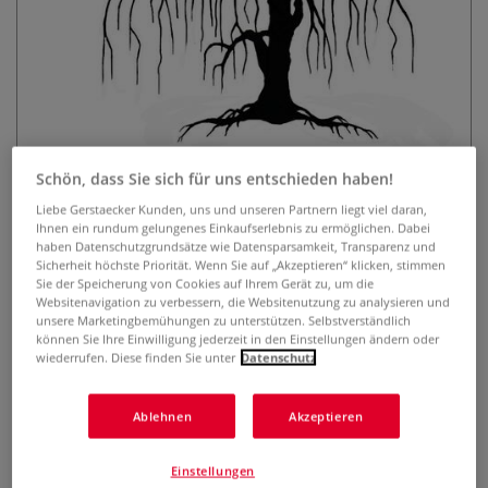
Schön, dass Sie sich für uns entschieden haben!
Lavinia Stempel, Weeping Willow
Liebe Gerstaecker Kunden, uns und unseren Partnern liegt viel daran,
Tree
Ihnen ein rundum gelungenes Einkaufserlebnis zu ermöglichen. Dabei
haben Datenschutzgrundsätze wie Datensparsamkeit, Transparenz und
0 Bewertungen
Sicherheit höchste Priorität. Wenn Sie auf „Akzeptieren“ klicken, stimmen
Sie der Speicherung von Cookies auf Ihrem Gerät zu, um die
Websitenavigation zu verbessern, die Websitenutzung zu analysieren und
Der transparente Lavinia Stempel ist optimal geeignet, um
unsere Marketingbemühungen zu unterstützen. Selbstverständlich
mit Hilfe eines Acryl-Stempelblocks zauberhafte Karten,
können Sie Ihre Einwilligung jederzeit in den Einstellungen ändern oder
Einladungen, Scrapbooks u.v.m. zu gestalten. Selbsthaftend
wiederrufen. Diese finden Sie unter
Datenschutz
und wiederverwendbar.
Mehr
Ablehnen
Akzeptieren
9,57 €
inklusive 19% bzw. 7% MwSt,
Einstellungen