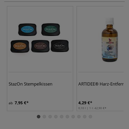
StazOn Stempelkissen
ARTIDEE® Harz-Entferner
7,95 €
4,29 €
ab
0,10 l | 1 l:
42,90 €