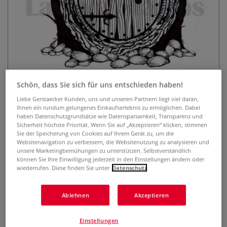
Schön, dass Sie sich für uns entschieden haben!
Lavinia Stempel, Hobbit Hobbit
Home Large
Liebe Gerstaecker Kunden, uns und unseren Partnern liegt viel daran,
Ihnen ein rundum gelungenes Einkaufserlebnis zu ermöglichen. Dabei
haben Datenschutzgrundsätze wie Datensparsamkeit, Transparenz und
0 Bewertungen
Sicherheit höchste Priorität. Wenn Sie auf „Akzeptieren“ klicken, stimmen
Sie der Speicherung von Cookies auf Ihrem Gerät zu, um die
Der transparente Lavinia Stempel, Hobbit Hobbit Home
Websitenavigation zu verbessern, die Websitenutzung zu analysieren und
unsere Marketingbemühungen zu unterstützen. Selbstverständlich
Large ist optimal geeignet, um mit Hilfe eines Acryl-
können Sie Ihre Einwilligung jederzeit in den Einstellungen ändern oder
Stempelblocks zauberhafte Karten, Einladungen,
wiederrufen. Diese finden Sie unter
Datenschutz
Scrapbooks u.v.m. zu gestalten. Selbsthaftend und
wiederverwendbar. Format 8 cm x 7 cm.
Mehr
Ablehnen
Akzeptieren
9,95 €
Einstellungen