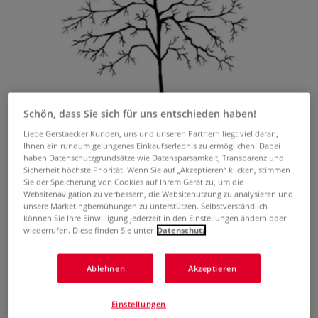
Schön, dass Sie sich für uns entschieden haben!
Lavinia Stempel, Fern Leaf
Liebe Gerstaecker Kunden, uns und unseren Partnern liegt viel daran,
Ihnen ein rundum gelungenes Einkaufserlebnis zu ermöglichen. Dabei
0 Bewertungen
haben Datenschutzgrundsätze wie Datensparsamkeit, Transparenz und
Sicherheit höchste Priorität. Wenn Sie auf „Akzeptieren“ klicken, stimmen
Der transparente Lavinia Stempel ist optimal geeignet, um
Sie der Speicherung von Cookies auf Ihrem Gerät zu, um die
Websitenavigation zu verbessern, die Websitenutzung zu analysieren und
mit Hilfe eines Acryl-Stempelblocks zauberhafte Karten,
unsere Marketingbemühungen zu unterstützen. Selbstverständlich
Einladungen, Scrapbooks u.v.m. zu gestalten. Selbsthaftend
können Sie Ihre Einwilligung jederzeit in den Einstellungen ändern oder
und wiederverwendbar.
Mehr
wiederrufen. Diese finden Sie unter
Datenschutz
9,19 €
Ablehnen
Akzeptieren
inklusive 19% bzw. 7% MwSt,
ggf. zuzüglich
Versandkosten
.
Einstellungen