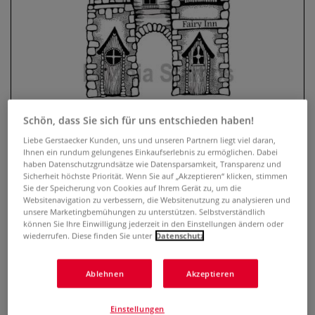
Schön, dass Sie sich für uns entschieden haben!
Liebe Gerstaecker Kunden, uns und unseren Partnern liegt viel daran,
Ihnen ein rundum gelungenes Einkaufserlebnis zu ermöglichen. Dabei
Lavinia Stempel, Fairy Inn
haben Datenschutzgrundsätze wie Datensparsamkeit, Transparenz und
Sicherheit höchste Priorität. Wenn Sie auf „Akzeptieren“ klicken, stimmen
Sie der Speicherung von Cookies auf Ihrem Gerät zu, um die
0 Bewertungen
Websitenavigation zu verbessern, die Websitenutzung zu analysieren und
unsere Marketingbemühungen zu unterstützen. Selbstverständlich
Der transparente Lavinia Stempel, Fairy Inn ist optimal
können Sie Ihre Einwilligung jederzeit in den Einstellungen ändern oder
geeignet, um mit Hilfe eines Acryl-Stempelblocks
wiederrufen. Diese finden Sie unter
Datenschutz
zauberhafte Karten, Einladungen, Scrapbooks u.v.m. zu
gestalten. Selbsthaftend und wiederverwendbar. Format 14
Ablehnen
Akzeptieren
cm x 7,5 cm.
Mehr
Einstellungen