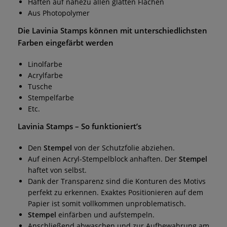
Haften auf nahezu allen glatten Flächen
Aus Photopolymer
Die
Lavinia Stamps
können mit unterschiedlichsten
Farben eingefärbt werden
Linolfarbe
Acrylfarbe
Tusche
Stempelfarbe
Etc.
Lavinia Stamps
– So funktioniert’s
Den
Stempel
von der Schutzfolie abziehen.
Auf einen Acryl-Stempelblock anhaften. Der
Stempel
haftet von selbst.
Dank der Transparenz sind die Konturen des Motivs
perfekt zu erkennen. Exaktes Positionieren auf dem
Papier ist somit vollkommen unproblematisch.
Stempel
einfärben und aufstempeln.
Anschließend abwaschen und zur Aufbewahrung am