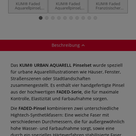
KUM® Faded
KUM® Faded
KUM® Faded
Aquarellpinsel,
Aquarellpinsel,
Französischer
rund
flach
Aquarellpinsel,
"French Rund"
Beschreibung
Das
KUM® URBAN AQUARELL Pinselset
wurde speziell
für urbane Aquarellillustrationen wie Häuser, Fenster,
Straßenszenen oder Stadtlandschaften
zusammengestellt. Es enthält vier handgefertigte Pinsel
aus der hochwertigen
FADED-Serie,
die für maximale
Kontrolle, Elastizität und Farbaufnahme sorgen.
Die
FADED-Pinsel
kombinieren zwei unterschiedliche
Hightech-Synthetikfasern: Eine weiche Faser mit
verschiedenen Durchmessern, die für außergewöhnlich
hohe Wasser- und Farbaufnahme sorgt, sowie eine
durch ein spezielles Härteverfahren stabilisierte Faser,