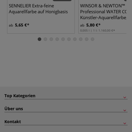
SENNELIER Extra-feine
WINSOR & NEWTON™
Aquarellfarbe auf Honigbasis
Professional WATER CO
Künstler-Aquarellfarbe, e
5,65 €
5,80 €
ab
ab
0,005 l | 1 l:
1.160,00 €
Top Kategorien
Über uns
Kontakt