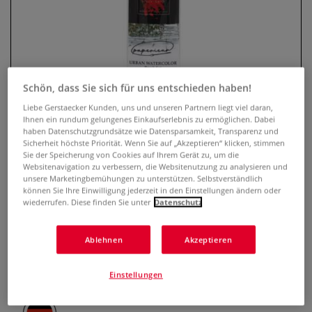
Schön, dass Sie sich für uns entschieden haben!
Liebe Gerstaecker Kunden, uns und unseren Partnern liegt viel daran,
Ihnen ein rundum gelungenes Einkaufserlebnis zu ermöglichen. Dabei
haben Datenschutzgrundsätze wie Datensparsamkeit, Transparenz und
Sicherheit höchste Priorität. Wenn Sie auf „Akzeptieren“ klicken, stimmen
KUM® x paperieur Faded URBAN
Sie der Speicherung von Cookies auf Ihrem Gerät zu, um die
Websitenavigation zu verbessern, die Websitenutzung zu analysieren und
Aquarellpinselset, 4-teilig
unsere Marketingbemühungen zu unterstützen. Selbstverständlich
können Sie Ihre Einwilligung jederzeit in den Einstellungen ändern oder
wiederrufen. Diese finden Sie unter
Datenschutz
0 Bewertungen
KUM Urban Aquarell Set mit 4 FADED-Pinseln für
Ablehnen
Akzeptieren
Stadtansichten & Architektur. Inkl. Vorlagen zum Download.
Hochwertig, handgefertigt & vielseitig.
Mehr
Einstellungen