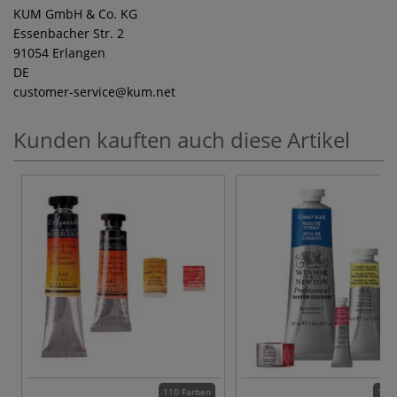
KUM GmbH & Co. KG
Essenbacher Str. 2
91054 Erlangen
DE
customer-service
@kum.net
Kunden kauften auch diese Artikel
110 Farben
115 