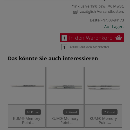
inklusive 19% bzw. 7% MwSt,
ggf. zuzüglich
Versandkosten
.
Bestell-Nr.
08-84173
Auf Lager.
In den Warenkorb
Artikel auf den Merkzettel
Das könnte Sie auch interessieren
16 Pinsel
2 Pinsel
7 Pinsel
KUM® Memory
KUM® Memory
KUM® Memory
Point
Point
Point
Synthetikpinsel,
Synthetikpinsel,
Synthetikpinsel,
S