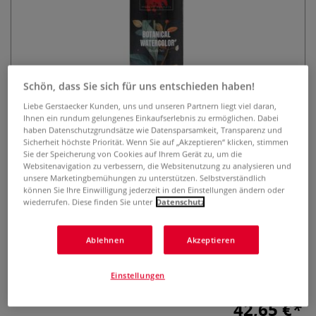
Schön, dass Sie sich für uns entschieden haben!
Liebe Gerstaecker Kunden, uns und unseren Partnern liegt viel daran,
Ihnen ein rundum gelungenes Einkaufserlebnis zu ermöglichen. Dabei
KUM® BOTANICAL AQUARELL
haben Datenschutzgrundsätze wie Datensparsamkeit, Transparenz und
Pinselset, 4-teilig
Sicherheit höchste Priorität. Wenn Sie auf „Akzeptieren“ klicken, stimmen
Sie der Speicherung von Cookies auf Ihrem Gerät zu, um die
Websitenavigation zu verbessern, die Websitenutzung zu analysieren und
0 Bewertungen
unsere Marketingbemühungen zu unterstützen. Selbstverständlich
können Sie Ihre Einwilligung jederzeit in den Einstellungen ändern oder
KUM Botanical Aquarell Set mit 4 Memory Point Pinseln.
wiederrufen. Diese finden Sie unter
Datenschutz
Perfekt für florale Illustrationen, feinste Details & natürliche
Farbverläufe. Inkl. Technikguide.
Mehr
Ablehnen
Akzeptieren
Einstellungen
42,65 €