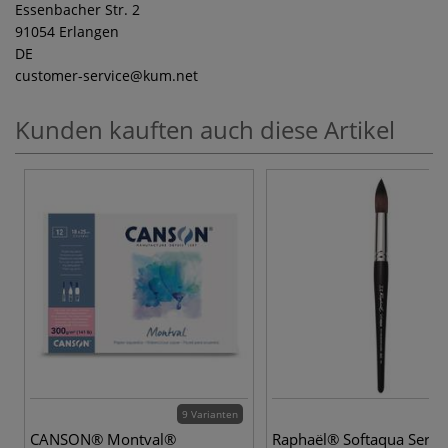
Essenbacher Str. 2
91054 Erlangen
DE
customer-service
@kum.net
Kunden kauften auch diese Artikel
9 Varianten
12
CANSON® Montval®
Raphaël® Softaqua Serie 