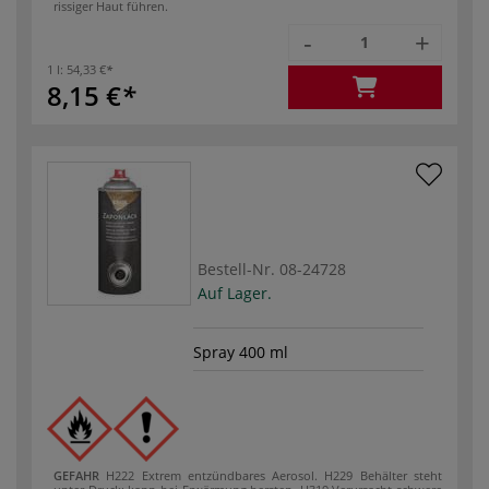
rissiger Haut führen.
-
+
1 l:
54,33 €
8,15 €
Bestell-Nr.
08-24728
Auf Lager.
Spray 400 ml
GEFAHR
H222 Extrem entzündbares Aerosol.
H229 Behälter steht