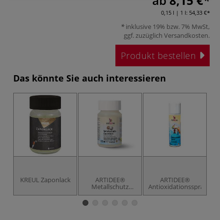
ab
8,15 €
0,15 l | 1 l:
54,33 €
inklusive 19% bzw. 7% MwSt,
ggf. zuzüglich
Versandkosten
.
Produkt bestellen
Das könnte Sie auch interessieren
KREUL Zaponlack
ARTIDEE®
ARTIDEE®
Metallschutz
Antioxidationsspray
Üb
Zaponlack