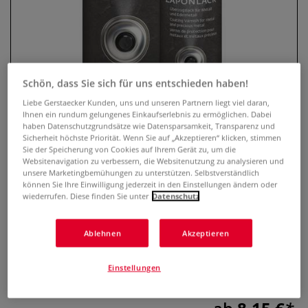
Schön, dass Sie sich für uns entschieden haben!
Liebe Gerstaecker Kunden, uns und unseren Partnern liegt viel daran,
Ihnen ein rundum gelungenes Einkaufserlebnis zu ermöglichen. Dabei
haben Datenschutzgrundsätze wie Datensparsamkeit, Transparenz und
Sicherheit höchste Priorität. Wenn Sie auf „Akzeptieren“ klicken, stimmen
Sie der Speicherung von Cookies auf Ihrem Gerät zu, um die
KREUL Zaponlack, Spray
Websitenavigation zu verbessern, die Websitenutzung zu analysieren und
unsere Marketingbemühungen zu unterstützen. Selbstverständlich
0 Bewertungen
können Sie Ihre Einwilligung jederzeit in den Einstellungen ändern oder
wiederrufen. Diese finden Sie unter
Datenschutz
KREUL Zaponlack Spray bildet einen unsichtbaren
Schutzfilm und verhindert auf glänzenden Metallflächen
Ablehnen
Akzeptieren
Mattwerden, Verfärbung und Korrosion (Patina).
Schnelltrocknend, für innen und außen. Inhalt: 150 ml.
Einstellungen
Mehr