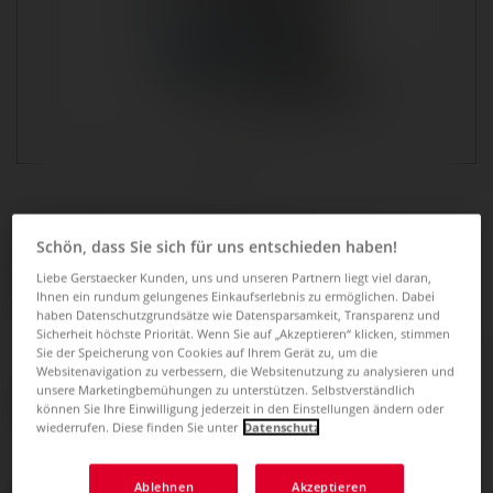
ARTIDEE® Metallschutz
Schön, dass Sie sich für uns entschieden haben!
Zaponlack
Liebe Gerstaecker Kunden, uns und unseren Partnern liegt viel daran,
Ihnen ein rundum gelungenes Einkaufserlebnis zu ermöglichen. Dabei
haben Datenschutzgrundsätze wie Datensparsamkeit, Transparenz und
0 Bewertungen
Sicherheit höchste Priorität. Wenn Sie auf „Akzeptieren“ klicken, stimmen
Sie der Speicherung von Cookies auf Ihrem Gerät zu, um die
Der ARTIDEE® Metallschutz Zaponlacke ist optimal geeignet
Websitenavigation zu verbessern, die Websitenutzung zu analysieren und
für das Überziehen oxidierter Objekte. Trocknet innerhalb
unsere Marketingbemühungen zu unterstützen. Selbstverständlich
können Sie Ihre Einwilligung jederzeit in den Einstellungen ändern oder
von 2–3 Stunden. Ideal für Innenbereich-Deko. Seidenmatt
wiederrufen. Diese finden Sie unter
Datenschutz
JETZT 5€ GUTSCHEIN
oder glänzend auftrocknend.
Mehr
SICHERN! ZUM
Ablehnen
Akzeptieren