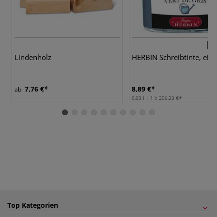
40 
Lindenholz
HERBIN Schreibtinte, einz
7,76 €
8,89 €
ab
0,03 l | 1 l:
296,33 €
Top Kategorien