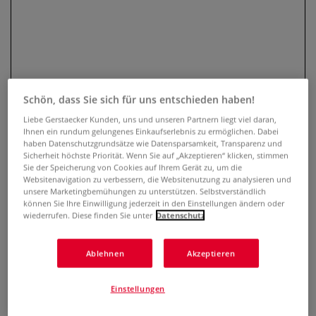
Schön, dass Sie sich für uns entschieden haben!
Liebe Gerstaecker Kunden, uns und unseren Partnern liegt viel daran,
Ihnen ein rundum gelungenes Einkaufserlebnis zu ermöglichen. Dabei
haben Datenschutzgrundsätze wie Datensparsamkeit, Transparenz und
KREUL Klebe Marker
Sicherheit höchste Priorität. Wenn Sie auf „Akzeptieren“ klicken, stimmen
Sie der Speicherung von Cookies auf Ihrem Gerät zu, um die
Websitenavigation zu verbessern, die Websitenutzung zu analysieren und
0 Bewertungen
unsere Marketingbemühungen zu unterstützen. Selbstverständlich
können Sie Ihre Einwilligung jederzeit in den Einstellungen ändern oder
Mit dem KREUL Klebe Marker lassen sich Papier-Projekte
wiederrufen. Diese finden Sie unter
Datenschutz
exakt und sauber Kleben. Nachhaltiger Flüssigkleber im
Marker für schnellen, sauberen und präzisen Kleberauftrag.
Ablehnen
Akzeptieren
Mehr
Einstellungen
6,15 €