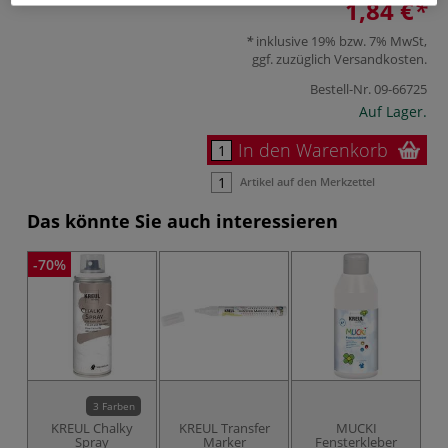
1,84 €
inklusive 19% bzw. 7% MwSt,
ggf. zuzüglich
Versandkosten
.
Bestell-Nr.
09-66725
Auf Lager.
In den Warenkorb
Artikel auf den Merkzettel
Das könnte Sie auch interessieren
-70%
-7
3 Farben
KREUL Chalky
KREUL Transfer
MUCKI
Spray
Marker
Fensterkleber