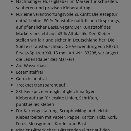
Nachhaltiger Flüssigkleber im Marker für schnellen,
sauberen und präzisen Kleberauftrag
Für eine verantwortungsvolle Zukunft: Die Rezeptur
enthält mind. 80 % Rohstoffe natürlichen Ursprungs,
auf pflanzlicher Basis, vegan; Der Kunststoff des
Markers besteht aus 43 % Altplastik; Den Kleber
stellen wir fair und sicher in Deutschland her; Die
Spitze ist austauschbar. Die Verwendung von KREUL
Ersatz-Spitzen XXL 15 mm, Art.-Nr. 33298, verlängert
die Lebensdauer des Markers.
Auf Wasserbasis
Lösemittelfrei
Geruchsneutral
Trocknet transparent auf
XXL-Keilspitze ermöglicht gleichmäßigen
Kleberauftrag für exakte Linien, Schriften,
punktuelles Kleben
Für Kartengestaltung, Scrapbooking und leichte
Klebearbeiten mit Papier, Pappe, Karton, Holz, Kork,
Fotos, Moosgummi, Kordel und Bast
Idealer Glitterkleber: Glitzernden Flitter auf den