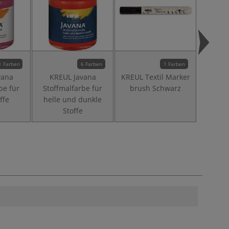
1 Farben
6 Farben
1 Farben
vana
KREUL Javana
KREUL Textil Marker
KREUL 
be für
Stoffmalfarbe für
brush Schwarz
ffe
helle und dunkle
Stoffe