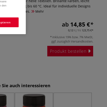
arben im Set für helle Textilien. Brillante Farben, leicht
unsere
in den
waschbeständig bis 60 °C. Ideal für individuelle Designs
d Wohnaccessoires.
Mehr
ab
14,85 €
eptieren
0,12 l | 1 l:
123,75 €
inklusive 19% bzw. 7% MwSt,
ggf. zuzüglich
Versandkosten
.
Produkt bestellen
 Sie auch interessieren