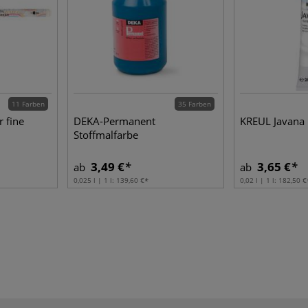
11 Farben
35 Farben
 fine
DEKA-Permanent
KREUL Javana 
Stoffmalfarbe
3,49 €
3,65 €
ab
ab
0,025 l | 1 l:
139,60 €
0,02 l | 1 l:
182,50 €