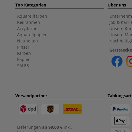
Top Kategorien
Über uns
Aquarellfarben
Unternehm
Keilrahmen
Job & Karri
Acrylfarbe
Unsere Kün
Aquarellpapier
Unsere Ma
Neuheiten
Nachhaltigk
Pinsel
Gerstaecke
Farben
Papier
SALES
Versandpartner
Zahlungsar
Lieferungen
ab 99,00 €
inkl.
Voraus-