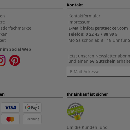
Kontakt
en
Kontaktformular
ere
Impressum
stlerfachmärkte
E-Mail: info@gerstaecker.com
rken
Telefon: 0 22 43 / 88 99 5
eit
Mo-Sa schon ab 8 - 18 Uhr für S
r im Social Web
Jetzt unseren Newsletter abon
und einen
5€ Gutschein
erhalt
Newsletter
ten
Ihr Einkauf ist sicher
Rechnung
Um die Kunden- und