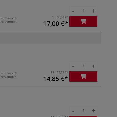
-
+
1 l:
68,00 €
sothiazol-3-
17,00 €
ervorrufen.
-
+
1 l:
123,75 €
sothiazol-3-
14,85 €
ervorrufen.
-
+
1 l:
123,75 €