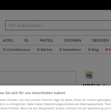
ACRYL
ÖL
PASTELL
ZEICHNEN
DRUCKEN
Clairefontaine
Märkte
Newsletter
Blog
S
KREUL Jav
Stoffe Set
ss Sie sich für uns entschieden haben!
aecker Kunden, uns und unseren Partnern liegt viel daran, Ihnen ein rundum gelungen
ebnis zu ermöglichen. Dabei haben Datenschutzgrundsätze wie Datensparsamkeit, Tra
öchste Priorität. Wenn Sie auf „Akzeptieren“ klicken, stimmen Sie der Speicherung von 