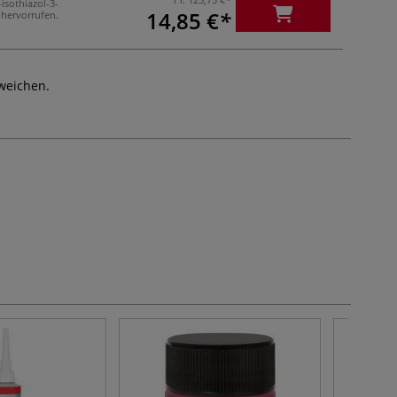
sothiazol-3-
14,85 €
ervorrufen.
weichen.