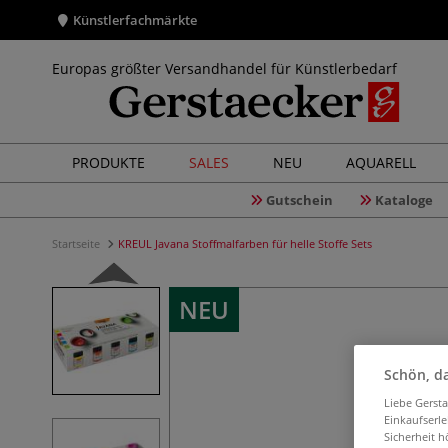
Künstlerfachmärkte
Europas größter Versandhandel für Künstlerbedarf
PRODUKTE
SALES
NEU
AQUARELL
Gutschein
Kataloge
Startseite
KREUL Javana Stoffmalfarben für helle Stoffe Sets
NEU
Schön, da
Liebe Gerst
Einkaufserl
Sicherheit h