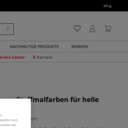
Blog
NACHHALTIGE PRODUKTE
MARKEN
ervice Center
Karriere
ana Stoffmalfarben für helle
s
es
0 Bewertungen
nsparenz und
Cookies auf