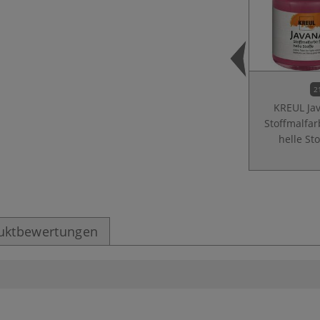
2
KREUL Ja
Stoffmalfar
helle Sto
uktbewertungen