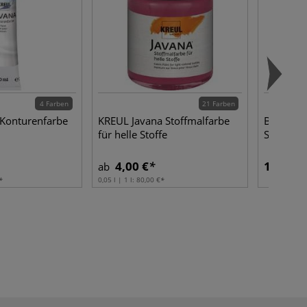
4 Farben
21 Farben
Konturenfarbe
KREUL Javana Stoffmalfarbe
Baumwoll
für helle Stoffe
Schulter
4,00 €
1,45 €
ab
0,05 l | 1 l:
80,00 €