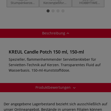
Stumpenkerzen,
Kerzengießform-
HOBBYTIME
verschiedene
Glockenspitze
Biowachs Wachs-
Größen
Granulat
Beschreibung
KREUL Candle Potch 150 ml, 150-ml
Spezieller, flammenhemmender Serviettenkleber für
Servietten-Technik auf Kerzen. Transparentes Fluid auf
Wasserbasis. 150-ml-Kunststoffdose.
Produktbewertungen
Der angegebene Lagerbestand bezieht sich ausschließlich auf
unser Onlineangebot. Bestände in unseren Filialen können