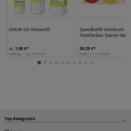
UHU® stic Klebestift
Speedball® Siebdruck-
Textilfarben Starter-Set
1,00 €
39,25 €
ab
0,008 kg | 1 kg:
121,95 €
0,708 l | 1 l:
55,44 €
Top Kategorien