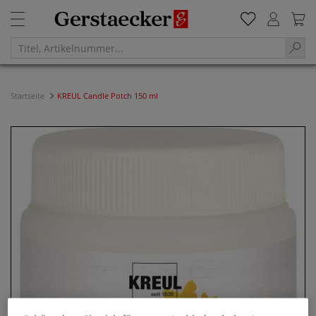
Startseite
KREUL Candle Potch 150 ml