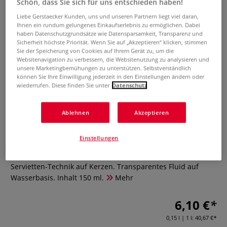
Schön, dass Sie sich für uns entschieden haben!
Liebe Gerstaecker Kunden, uns und unseren Partnern liegt viel daran,
Ihnen ein rundum gelungenes Einkaufserlebnis zu ermöglichen. Dabei
haben Datenschutzgrundsätze wie Datensparsamkeit, Transparenz und
Sicherheit höchste Priorität. Wenn Sie auf „Akzeptieren“ klicken, stimmen
Sie der Speicherung von Cookies auf Ihrem Gerät zu, um die
Websitenavigation zu verbessern, die Websitenutzung zu analysieren und
unsere Marketingbemühungen zu unterstützen. Selbstverständlich
können Sie Ihre Einwilligung jederzeit in den Einstellungen ändern oder
wiederrufen. Diese finden Sie unter
Datenschutz
KREUL Candle Potch 150 ml
Ablehnen
Akzeptieren
0 Bewertungen
Einstellungen
Spezieller, flammenhemmender Serviettenkleber für
Servietten-Technik auf Kerzen. Transparentes Fluid auf
Wasserbasis. Inhalt 150 ml.
Mehr
6,10 €
0,15 l | 1 l:
40,67 €