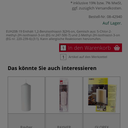
inklusive 19% bzw. 7% MwSt,
ggf. zuzüglich
Versandkosten
.
Bestell-Nr.
08-42940
Auf Lager.
EUH208-19 Enthält 1,2-Benzisothiazol-3(2H)-on, Gemisch aus: 5-Chlor-2-
methyl-2H-isothiazol-3-on (EG nr.247-500-7) und 2-Methyl-2H-isothiazol-3-on
(EG nr. 220-239-6) (3:1). Kann allergische Reaktionen hervorrufen.
In den Warenkorb
Artikel auf den Merkzettel
Das könnte Sie auch interessieren
Rayher
RAYHER
GLOREX
GL