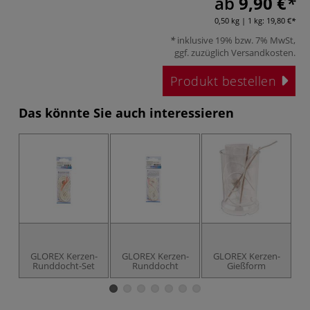
ab
9,90 €
0,50 kg | 1 kg:
19,80 €
inklusive 19% bzw. 7% MwSt,
ggf. zuzüglich
Versandkosten
.
Produkt bestellen
Das könnte Sie auch interessieren
GLOREX Kerzen-
GLOREX Kerzen-
GLOREX Kerzen-
Runddocht-Set
Runddocht
Gießform
T