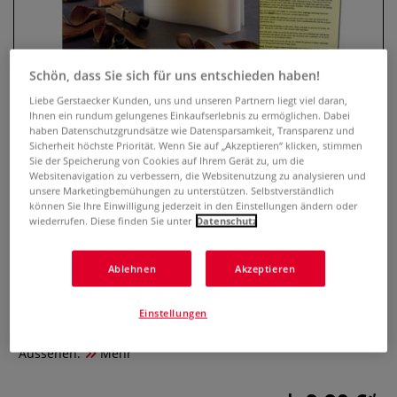
Schön, dass Sie sich für uns entschieden haben!
Liebe Gerstaecker Kunden, uns und unseren Partnern liegt viel daran,
Ihnen ein rundum gelungenes Einkaufserlebnis zu ermöglichen. Dabei
haben Datenschutzgrundsätze wie Datensparsamkeit, Transparenz und
Sicherheit höchste Priorität. Wenn Sie auf „Akzeptieren“ klicken, stimmen
Sie der Speicherung von Cookies auf Ihrem Gerät zu, um die
Websitenavigation zu verbessern, die Websitenutzung zu analysieren und
unsere Marketingbemühungen zu unterstützen. Selbstverständlich
GLOREX HOBBYTIME Biowachs
können Sie Ihre Einwilligung jederzeit in den Einstellungen ändern oder
Wachs-Granulat
wiederrufen. Diese finden Sie unter
Datenschutz
0 Bewertungen
Ablehnen
Akzeptieren
Aus gehärtetem Palm-Öl. Kann durch Zusatz von
Farbstoffen eingefärbt werden. Die daraus entstehenden
Einstellungen
Farbtöne haben ein porzellanartiges, pastellfarbiges
Aussehen.
Mehr