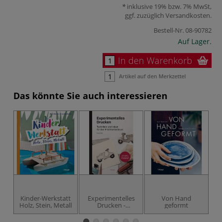
inklusive 19% bzw. 7% MwSt,
ggf. zuzüglich
Versandkosten
.
Bestell-Nr.
08-90782
Auf Lager.
In den Warenkorb
Artikel auf den Merkzettel
Das könnte Sie auch interessieren
Kinder-Werkstatt
Experimentelles
Von Hand
Holz, Stein, Metall
Drucken -
geformt
Techniken und
Ideen für den
P