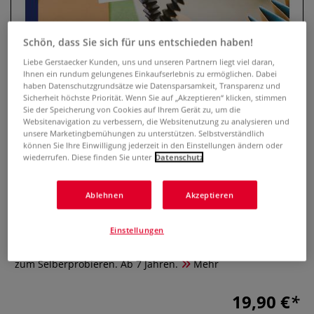
Schön, dass Sie sich für uns entschieden haben!
Liebe Gerstaecker Kunden, uns und unseren Partnern liegt viel daran,
Ihnen ein rundum gelungenes Einkaufserlebnis zu ermöglichen. Dabei
haben Datenschutzgrundsätze wie Datensparsamkeit, Transparenz und
Sicherheit höchste Priorität. Wenn Sie auf „Akzeptieren“ klicken, stimmen
Sie der Speicherung von Cookies auf Ihrem Gerät zu, um die
Websitenavigation zu verbessern, die Websitenutzung zu analysieren und
unsere Marketingbemühungen zu unterstützen. Selbstverständlich
können Sie Ihre Einwilligung jederzeit in den Einstellungen ändern oder
Kinder-Werkstatt Farbe und
wiederrufen. Diese finden Sie unter
Datenschutz
Papier
Ablehnen
Akzeptieren
0 Bewertungen
Einstellungen
Das Buch "Kinder-Werkstatt Farbe und Papier" enthält alles
Wichtige zu Materialien und Techniken. Viele Vorschläge
zum Selberprobieren. Ab 7 Jahren.
Mehr
19,90 €