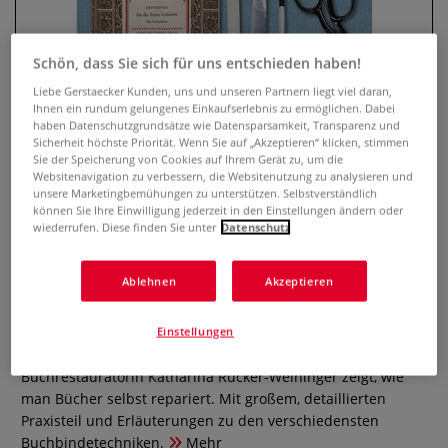
Schön, dass Sie sich für uns entschieden haben!
Liebe Gerstaecker Kunden, uns und unseren Partnern liegt viel daran,
Ihnen ein rundum gelungenes Einkaufserlebnis zu ermöglichen. Dabei
haben Datenschutzgrundsätze wie Datensparsamkeit, Transparenz und
Sicherheit höchste Priorität. Wenn Sie auf „Akzeptieren“ klicken, stimmen
Sie der Speicherung von Cookies auf Ihrem Gerät zu, um die
Websitenavigation zu verbessern, die Websitenutzung zu analysieren und
unsere Marketingbemühungen zu unterstützen. Selbstverständlich
können Sie Ihre Einwilligung jederzeit in den Einstellungen ändern oder
Bücher restaurieren - Reparatur
wiederrufen. Diese finden Sie unter
Datenschutz
und Pflege Schritt für Schritt.
Ablehnen
Akzeptieren
0 Bewertungen
Das Fotoalbum fällt auseinander, das Kochbuch hat Flecken,
Einstellungen
das Lieblingskinderbuch ist eingerissen. Die
Buchrestauratorin Katharina Rücker-Weininger zeigt, wie
man Bücher selbst repariert. Mit großem, detaillierten
Praxisteil und Erläuterungen zu den verschiedensten
Buchbindetechniken.
Mehr