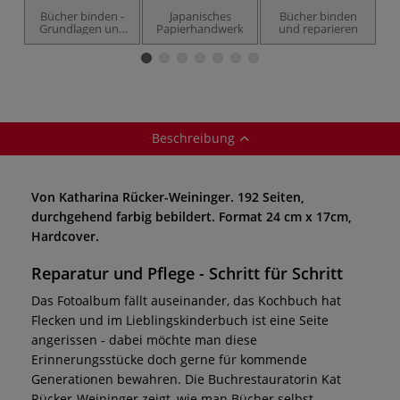
Bücher binden -
Japanisches
Bücher binden
Grundlagen und
Papierhandwerk
und reparieren
B
Techniken Schritt
für Schritt
Beschreibung
Von Katharina Rücker-Weininger. 192 Seiten,
durchgehend farbig bebildert. Format 24 cm x 17cm,
Hardcover.
Reparatur und Pflege - Schritt für Schritt
Das Fotoalbum fällt auseinander, das Kochbuch hat
Flecken und im Lieblingskinderbuch ist eine Seite
angerissen - dabei möchte man diese
Erinnerungsstücke doch gerne für kommende
Generationen bewahren. Die Buchrestauratorin Kat
Rücker-Weininger zeigt, wie man Bücher selbst