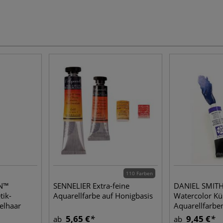
110 Farben
N™
SENNELIER Extra-feine
DANIEL SMITH 
tik-
Aquarellfarbe auf Honigbasis
Watercolor Kü
elhaar
Aquarellfarbe
5,65 €
9,45 €
ab
ab