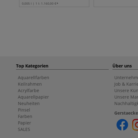
0,005 l | 1 l:
1.160,00 €
Top Kategorien
Über uns
Aquarellfarben
Unternehm
Keilrahmen
Job & Karri
Acrylfarbe
Unsere Kün
Aquarellpapier
Unsere Ma
Neuheiten
Nachhaltigk
Pinsel
Gerstaecke
Farben
Papier
SALES