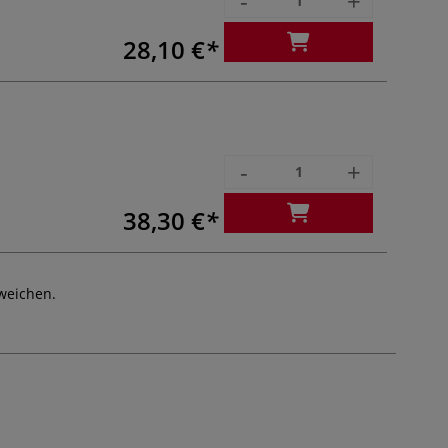
-
+
28,10 €
-
+
38,30 €
weichen.