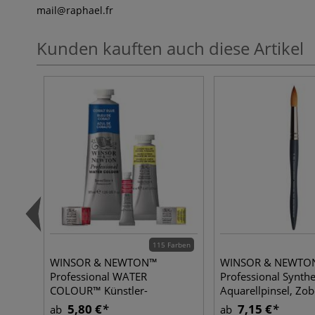
mail
@raphael.fr
Kunden kauften auch diese Artikel
115 Farben
WINSOR & NEWTON™
WINSOR & NEWTO
Professional WATER
Professional Synthe
COLOUR™ Künstler-
Aquarellpinsel, Zob
Aquarellfarbe, einzeln
Imitation, rund
5,80 €
7,15 €
ab
ab