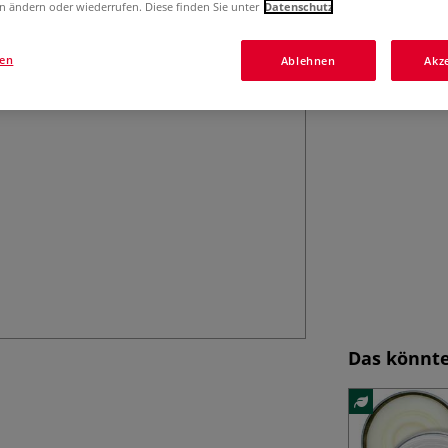
Der Isabey Aquare
n ändern oder wiederrufen. Diese finden Sie unter
Datenschutz
Spitze aus Kolins
besonders für fe
gen
Ablehnen
Akz
Das könnte