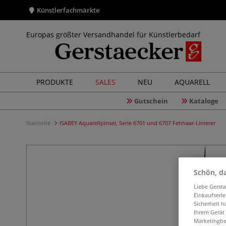
Künstlerfachmärkte
Europas größter Versandhandel für Künstlerbedarf
PRODUKTE
SALES
NEU
AQUARELL
Gutschein
Kataloge
Startseite
ISABEY Aquarellpinsel, Serie 6701 und 6707 Fehhaar-Linierer
Schön, da
Liebe Gerst
Einkaufserl
Sicherheit h
Ihrem Gerät
Marketingbe