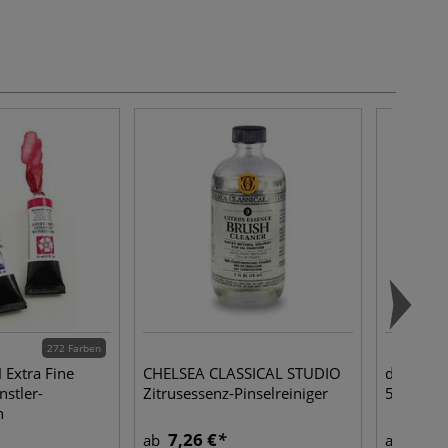
272 Farben
Extra Fine
CHELSEA CLASSICAL STUDIO
da Vinci 
nstler-
Zitrusessenz-Pinselreiniger
5590, Aq
n
7,26 €
5,75
ab
ab