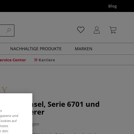
Blog
NACHHALTIGE PRODUKTE
MARKEN
ervice Center
Karriere
uarellpinsel, Serie 6701 und
aar-Linierer
es
nsparenz und
Cookies auf
0 Bewertungen
unsere
in den