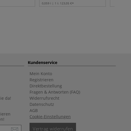
0,059 l | 1 l:
123,05 €
Kundenservice
Mein Konto
Registrieren
Direktbestellung
Fragen & Antworten (FAQ)
ie da!
Widerrufsrecht
Datenschutz
AGB
nieren
Cookie-Einstellungen
en!
Vertrag widerrufen