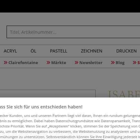
ACRYL
ÖL
PASTELL
ZEICHNEN
DRUCKEN
Clairefontaine
Märkte
Newsletter
Blog
S
ISABEY Aq
ss Sie sich für uns entschieden haben!
6707 Fehh
aecker Kunden, uns und unseren Partnern liegt viel daran, Ihnen ein rundum gelungen
ebnis zu ermöglichen. Dabei haben Datenschutzgrundsätze wie Datensparsamkeit, Tra
öchste Priorität. Wenn Sie auf „Akzeptieren“ klicken, stimmen Sie der Speicherung von 
 zu, um die Websitenavigation zu verbessern, die Websitenutzung zu analysieren und 
mühungen zu unterstützen. Selbstverständlich können Sie Ihre Einwilligung jederzeit 