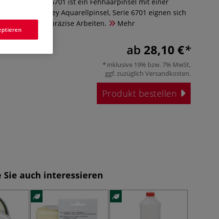
llpinsel, Serie 6701 ist ein Fehhaarpinsel mit einer
kyhaar. Die Isabey Aquarellpinsel, Serie 6701 eignen sich
ine Details und präzise Arbeiten.
Mehr
eptieren
ab
28,10 €
inklusive 19% bzw. 7% MwSt,
ggf. zuzüglich
Versandkosten
.
Produkt bestellen
 Sie auch interessieren