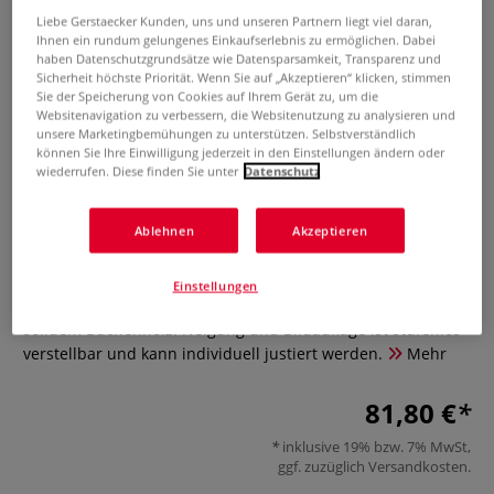
Liebe Gerstaecker Kunden, uns und unseren Partnern liegt viel daran,
Ihnen ein rundum gelungenes Einkaufserlebnis zu ermöglichen. Dabei
haben Datenschutzgrundsätze wie Datensparsamkeit, Transparenz und
Sicherheit höchste Priorität. Wenn Sie auf „Akzeptieren“ klicken, stimmen
Sie der Speicherung von Cookies auf Ihrem Gerät zu, um die
Websitenavigation zu verbessern, die Websitenutzung zu analysieren und
unsere Marketingbemühungen zu unterstützen. Selbstverständlich
können Sie Ihre Einwilligung jederzeit in den Einstellungen ändern oder
wiederrufen. Diese finden Sie unter
Datenschutz
HONSELL Atelierstaffelei
Ablehnen
Akzeptieren
0 Bewertungen
Die moderne HONSELL Atelierstaffelei aus geöltem
Einstellungen
Buchenholz ist das ideale Einsteigermodell. Gefertigt aus
solidem Buchenholz. Neigung und Bildauflage ist stufenlos
verstellbar und kann individuell justiert werden.
Mehr
81,80 €
inklusive 19% bzw. 7% MwSt,
ggf. zuzüglich
Versandkosten
.