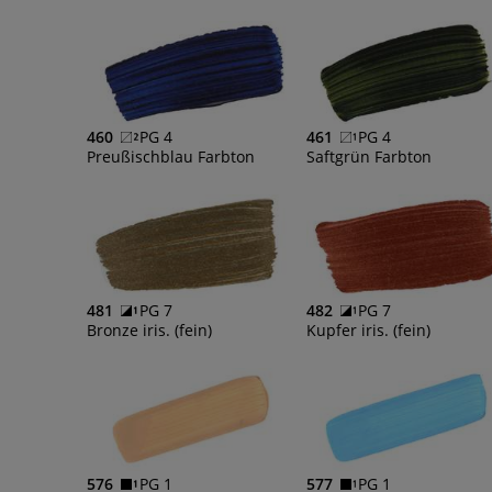
460
PG 4
461
PG 4
Preußischblau Farbton
Saftgrün Farbton
481
PG 7
482
PG 7
Bronze iris. (fein)
Kupfer iris. (fein)
576
PG 1
577
PG 1