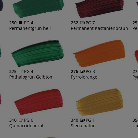
250
PG 4
252
PG 7
25
Permanentgrün hell
Permanent Kastanienbraun
Pe
275
PG 4
276
PG 8
27
Phthalogrün Gelbton
Pyrrolorange
Py
310
PG 6
340
PG 1
35
Quinacridonerot
Siena natur
Um