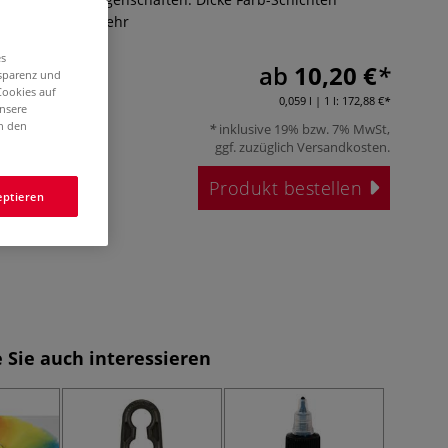
Tage offen.
Mehr
es
ab
10,20 €
nsparenz und
Cookies auf
0,059 l | 1 l:
172,88 €
unsere
in den
inklusive 19% bzw. 7% MwSt,
ggf. zuzüglich
Versandkosten
.
Produkt bestellen
eptieren
 Sie auch interessieren