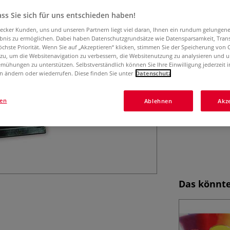
bleiben bis zu 4 
ss Sie sich für uns entschieden haben!
aecker Kunden, uns und unseren Partnern liegt viel daran, Ihnen ein rundum gelungen
ebnis zu ermöglichen. Dabei haben Datenschutzgrundsätze wie Datensparsamkeit, Tra
öchste Priorität. Wenn Sie auf „Akzeptieren“ klicken, stimmen Sie der Speicherung von 
 zu, um die Websitenavigation zu verbessern, die Websitenutzung zu analysieren und 
mühungen zu unterstützen. Selbstverständlich können Sie Ihre Einwilligung jederzeit 
n ändern oder wiederrufen. Diese finden Sie unter
Datenschutz
gen
Ablehnen
Akz
Das könnte