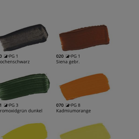
0
PG 1
020
PG 1
ochenschwarz
Siena gebr.
1
PG 3
070
PG 8
romoxidgrün dunkel
Kadmiumorange