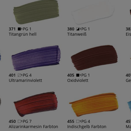
371
PG 1
380
PG 1
38
Titangrün hell
Titanweiß
Ei
401
PG 4
405
PG 1
40
Ultramarinviolett
Oxidviolett
Ge
450
PG 7
455
PG 4
45
Alizarinkarmesin Farbton
Indischgelb Farbton
Ma