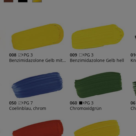
008
PG 3
009
PG 3
01
Benzimidazolone Gelb mittel
Benzimidazolone Gelb hell
Kn
050
PG 7
060
PG 3
06
Coelinblau, chrom
Chromoxidgrün
Ch