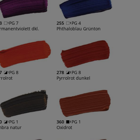
3
PG 7
255
PG 4
rmanentviolett dkl.
Phthaloblau Grünton
7
PG 8
278
PG 8
rrolrot
Pyrrolrot dunkel
0
PG 1
360
PG 1
bra natur
Oxidrot