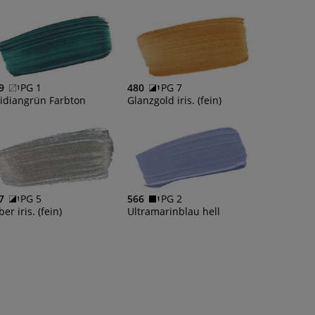
9
PG 1
480
PG 7
ridiangrün Farbton
Glanzgold iris. (fein)
7
PG 5
566
PG 2
ber iris. (fein)
Ultramarinblau hell