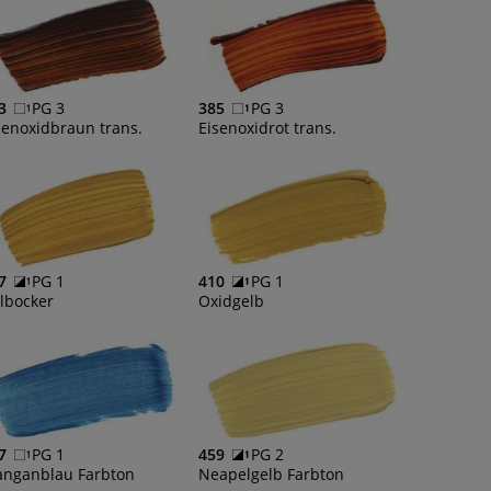
3
PG 3
385
PG 3
senoxidbraun trans.
Eisenoxidrot trans.
7
PG 1
410
PG 1
lbocker
Oxidgelb
7
PG 1
459
PG 2
nganblau Farbton
Neapelgelb Farbton