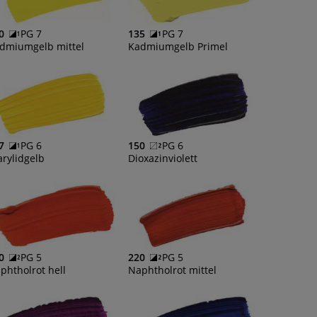
0
PG 7
135
PG 7
dmiumgelb mittel
Kadmiumgelb Primel
7
PG 6
150
PG 6
arylidgelb
Dioxazinviolett
0
PG 5
220
PG 5
phtholrot hell
Naphtholrot mittel