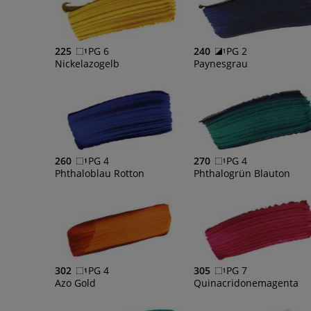
225
PG 6
240
PG 2
Nickelazogelb
Paynesgrau
260
PG 4
270
PG 4
Phthaloblau Rotton
Phthalogrün Blauton
302
PG 4
305
PG 7
Azo Gold
Quinacridonemagenta