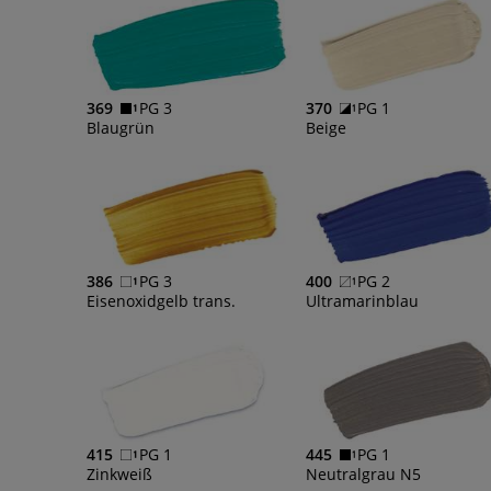
369
PG 3
370
PG 1
Blaugrün
Beige
386
PG 3
400
PG 2
Eisenoxidgelb trans.
Ultramarinblau
415
PG 1
445
PG 1
Zinkweiß
Neutralgrau N5