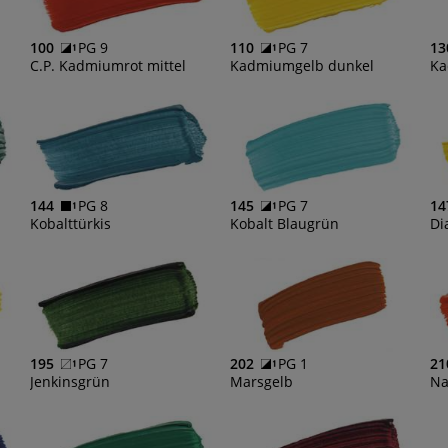
100
PG 9
110
PG 7
13
C.P. Kadmiumrot mittel
Kadmiumgelb dunkel
Ka
Vertrauen zahlt sich aus – unsere Newsletter Abonnenten erhalten die besten Angebote immer zuerst, Kein Risiko: Unser Newsletter ist jederzeit wieder kündbar. Jetzt anmelden und kein Angebot verpassen!
Informiert über Angebote und Aktionen bleiben.
JETZT 5€ GUTSCHEIN SICHERN! ZUM NEWSLETTER ANMELDEN
144
PG 8
145
PG 7
14
Kobalttürkis
Kobalt Blaugrün
Di
195
PG 7
202
PG 1
21
Jenkinsgrün
Marsgelb
Na