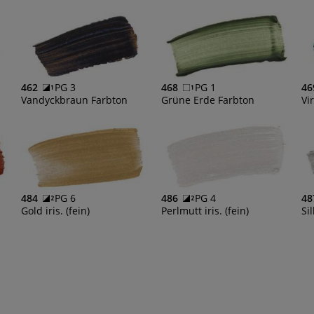
462
PG 3
468
PG 1
46
Vandyckbraun Farbton
Grüne Erde Farbton
Vi
484
PG 6
486
PG 4
48
Gold iris. (fein)
Perlmutt iris. (fein)
Sil