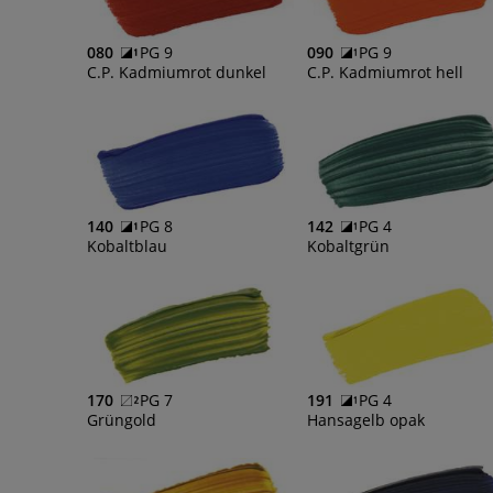
080
PG 9
090
PG 9
C.P. Kadmiumrot dunkel
C.P. Kadmiumrot hell
140
PG 8
142
PG 4
Kobaltblau
Kobaltgrün
170
PG 7
191
PG 4
Grüngold
Hansagelb opak