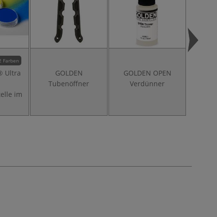
2 Farben
 Ultra
GOLDEN
GOLDEN OPEN
GOL
Tubenöffner
Verdünner
Acry
elle im