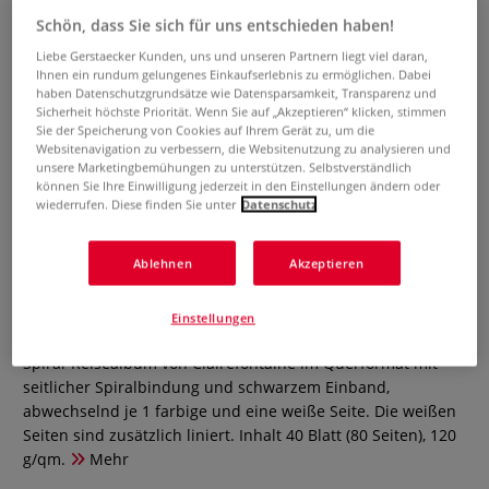
Schön, dass Sie sich für uns entschieden haben!
Liebe Gerstaecker Kunden, uns und unseren Partnern liegt viel daran,
Ihnen ein rundum gelungenes Einkaufserlebnis zu ermöglichen. Dabei
haben Datenschutzgrundsätze wie Datensparsamkeit, Transparenz und
Sicherheit höchste Priorität. Wenn Sie auf „Akzeptieren“ klicken, stimmen
Sie der Speicherung von Cookies auf Ihrem Gerät zu, um die
Websitenavigation zu verbessern, die Websitenutzung zu analysieren und
unsere Marketingbemühungen zu unterstützen. Selbstverständlich
können Sie Ihre Einwilligung jederzeit in den Einstellungen ändern oder
wiederrufen. Diese finden Sie unter
Datenschutz
Clairefontaine AGE BAG
Ablehnen
Akzeptieren
Reisealbum
Einstellungen
0 Bewertungen
Spiral-Reisealbum von Clairefontaine im Querformat mit
seitlicher Spiralbindung und schwarzem Einband,
abwechselnd je 1 farbige und eine weiße Seite. Die weißen
Seiten sind zusätzlich liniert. Inhalt 40 Blatt (80 Seiten), 120
g/qm.
Mehr