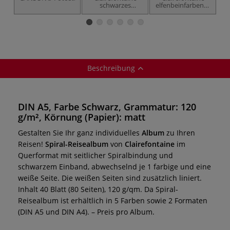
schwarzes
elfenbeinfarbenes
Spiralalbum zum
Spiralalbum
Individualisieren
Beschreibung
DIN A5, Farbe Schwarz, Grammatur: 120
g/m², Körnung (Papier): matt
Gestalten Sie Ihr ganz individuelles
Album
zu Ihren
Reisen!
Spiral-Reisealbum
von
Clairefontaine
im
Querformat mit seitlicher Spiralbindung und
schwarzem Einband, abwechselnd je 1 farbige und eine
weiße Seite. Die weißen Seiten sind zusätzlich liniert.
Inhalt 40 Blatt (80 Seiten), 120 g/qm.
Da Spiral-
Reisealbum ist erhältlich in 5 Farben sowie 2 Formaten
(DIN A5 und DIN A4). – Preis pro Album.