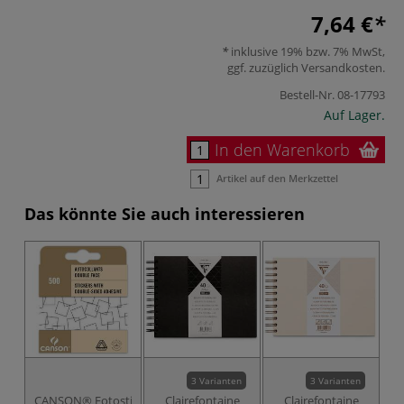
7,64 €
inklusive 19% bzw. 7% MwSt,
ggf. zuzüglich
Versandkosten
.
Bestell-Nr.
08-17793
Auf Lager.
In den Warenkorb
Artikel auf den Merkzettel
Das könnte Sie auch interessieren
3 Varianten
3 Varianten
CANSON® Fotosticker
Clairefontaine
Clairefontaine