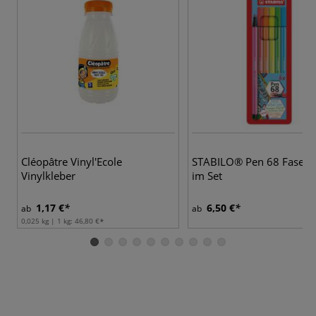
4
Cléopâtre Vinyl'Ecole
STABILO® Pen 68 Faserm
Vinylkleber
im Set
1,17 €
6,50 €
ab
ab
0,025 kg | 1 kg:
46,80 €