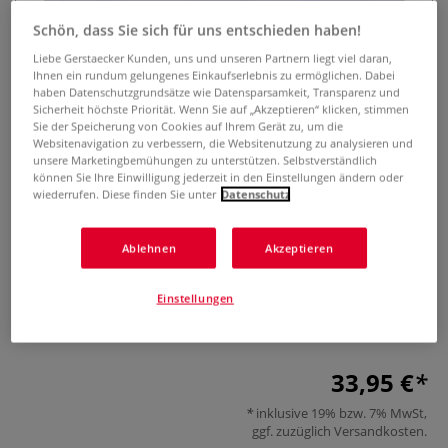
Schön, dass Sie sich für uns entschieden haben!
Liebe Gerstaecker Kunden, uns und unseren Partnern liegt viel daran,
Ihnen ein rundum gelungenes Einkaufserlebnis zu ermöglichen. Dabei
haben Datenschutzgrundsätze wie Datensparsamkeit, Transparenz und
Sicherheit höchste Priorität. Wenn Sie auf „Akzeptieren“ klicken, stimmen
Sie der Speicherung von Cookies auf Ihrem Gerät zu, um die
Websitenavigation zu verbessern, die Websitenutzung zu analysieren und
unsere Marketingbemühungen zu unterstützen. Selbstverständlich
können Sie Ihre Einwilligung jederzeit in den Einstellungen ändern oder
wiederrufen. Diese finden Sie unter
Datenschutz
Gießform "2 Herzen"
Ablehnen
Akzeptieren
0 Bewertungen
Einstellungen
Gießform für Keramik. Gießen Sie sich Ihre eigenen Deko-
Herzen aus Keramik.
Mehr
33,95 €
inklusive 19% bzw. 7% MwSt,
ggf. zuzüglich
Versandkosten
.