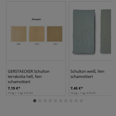
GERSTAECKER Schulton
Schulton weiß, fein
terrakotta hell, fein
schamottiert
schamottiert
7,19 €
7,45 €
10 kg | 1 kg:
0,72 €
10 kg | 1 kg:
0,75 €