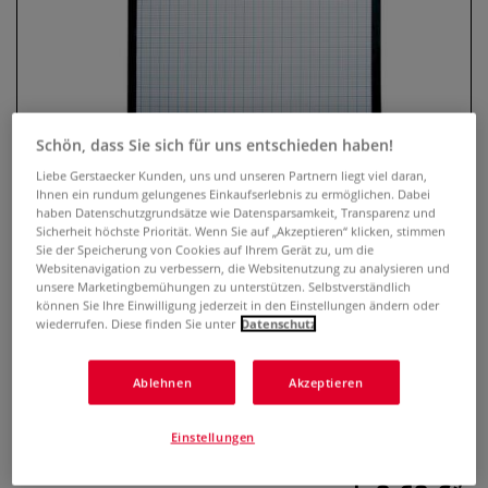
Schön, dass Sie sich für uns entschieden haben!
Liebe Gerstaecker Kunden, uns und unseren Partnern liegt viel daran,
Ihnen ein rundum gelungenes Einkaufserlebnis zu ermöglichen. Dabei
haben Datenschutzgrundsätze wie Datensparsamkeit, Transparenz und
Sicherheit höchste Priorität. Wenn Sie auf „Akzeptieren“ klicken, stimmen
GERSTAECKER Whiteboards
Sie der Speicherung von Cookies auf Ihrem Gerät zu, um die
inklusive Whiteboard Marker
Websitenavigation zu verbessern, die Websitenutzung zu analysieren und
unsere Marketingbemühungen zu unterstützen. Selbstverständlich
können Sie Ihre Einwilligung jederzeit in den Einstellungen ändern oder
0 Bewertungen
wiederrufen. Diese finden Sie unter
Datenschutz
Das GERSTAECKER Whiteboard verfügt über 2 verschiedene
Ablehnen
Akzeptieren
Seiten: blanko und kariert. Es ist erweiterbar über
innovatives Clip-System. Inklusive Whiteboard Marker.
Erhältlich in verschiedenen Formaten.
Mehr
Einstellungen