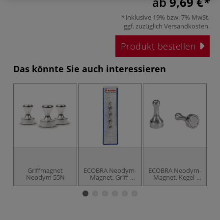
ab
9,69 €
inklusive 19% bzw. 7% MwSt,
ggf. zuzüglich
Versandkosten
.
Produkt bestellen
Das könnte Sie auch interessieren
Griffmagnet
ECOBRA Neodym-
ECOBRA Neodym-
Neodym 55N
Magnet, Griff-
Magnet, Kegel-
Design
Design
M