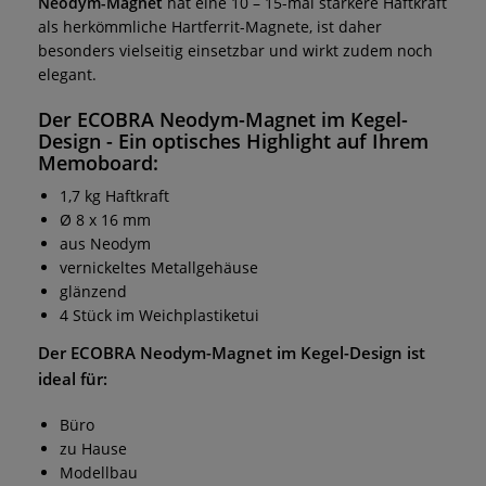
Neodym-Magnet
hat eine 10 – 15-mal stärkere Haftkraft
als herkömmliche Hartferrit-Magnete, ist daher
besonders vielseitig einsetzbar und wirkt zudem noch
elegant.
Der
ECOBRA Neodym-Magnet im Kegel-
Design
- Ein optisches Highlight auf Ihrem
Memoboard:
1,7 kg Haftkraft
Ø 8 x 16 mm
aus Neodym
vernickeltes Metallgehäuse
glänzend
4 Stück im Weichplastiketui
Der
ECOBRA Neodym-Magnet im Kegel-Design
ist
ideal für:
Büro
zu Hause
Modellbau