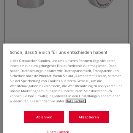
ECOBRA Neodym-Magnet, Kegel-
Schön, dass Sie sich für uns entschieden haben!
Design
Liebe Gerstaecker Kunden, uns und unseren Partnern liegt viel daran,
Ihnen ein rundum gelungenes Einkaufserlebnis zu ermöglichen. Dabei
haben Datenschutzgrundsätze wie Datensparsamkeit, Transparenz und
0 Bewertungen
Sicherheit höchste Priorität. Wenn Sie auf „Akzeptieren“ klicken, stimmen
Sie der Speicherung von Cookies auf Ihrem Gerät zu, um die
Der ECOBRA Neodym-Magnet im Kegel-Design überzeugt
Websitenavigation zu verbessern, die Websitenutzung zu analysieren und
durch sehr starke Haftkraft. Vernickeltes Metallgehäuse,
unsere Marketingbemühungen zu unterstützen. Selbstverständlich
glänzend, 8 x 16 mm, 1,7 kg Haftkraft. Ideal für Büro,
können Sie Ihre Einwilligung jederzeit in den Einstellungen ändern oder
wiederrufen. Diese finden Sie unter
Datenschutz
Modellbau, kreative Gestaltung, Messebau, Ausstellungen,
bewegliche Kunstwerke u.v.m.
Mehr
Ablehnen
Akzeptieren
13,55 €
Einstellungen