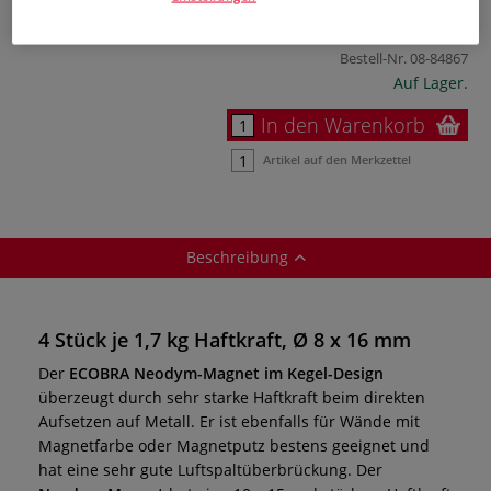
inklusive 19% bzw. 7% MwSt,
ggf. zuzüglich
Versandkosten
.
Bestell-Nr.
08-84867
Auf Lager.
In den Warenkorb
Artikel auf den Merkzettel
Beschreibung
4 Stück je 1,7 kg Haftkraft, Ø 8 x 16 mm
Der
ECOBRA Neodym-Magnet im Kegel-Design
überzeugt durch sehr starke Haftkraft beim direkten
Aufsetzen auf Metall. Er ist ebenfalls für Wände mit
Magnetfarbe oder Magnetputz bestens geeignet und
hat eine sehr gute Luftspaltüberbrückung. Der