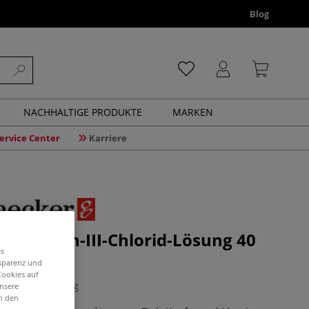
Blog
NACHHALTIGE PRODUKTE
MARKEN
ervice Center
Karriere
ER Eisen-III-Chlorid-Lösung 40
es
nsparenz und
Cookies auf
1 Bewertung
unsere
in den