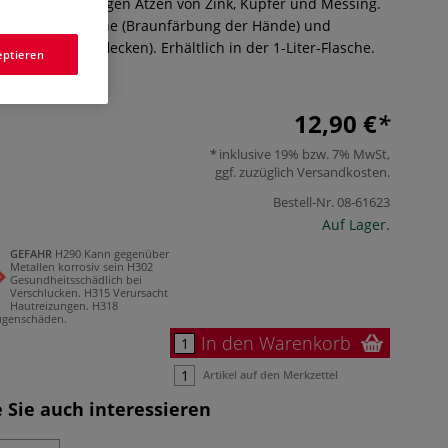
l zum gleichmäßigen Ätzen von Zink, Kupfer und Messing.
chutzhandschuhe (Braunfärbung der Hände) und
 Kleidung (Rostflecken). Erhältlich in der 1-Liter-Flasche.
eptieren
12,90 €
inklusive 19% bzw. 7% MwSt,
ggf. zuzüglich
Versandkosten
.
Bestell-Nr.
08-61623
Auf Lager.
GEFAHR
H290 Kann gegenüber
Metallen korrosiv sein
H302
Gesundheitsschädlich bei
Verschlucken.
H315 Verursacht
Hautreizungen.
H318
ugenschäden.
In den Warenkorb
Artikel auf den Merkzettel
 Sie auch interessieren