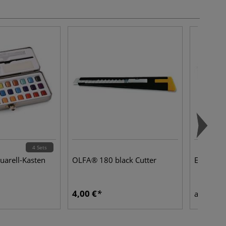
4 Sets
uarell-Kasten
OLFA® 180 black Cutter
Easy-Prin
4,00 €
2,75
ab