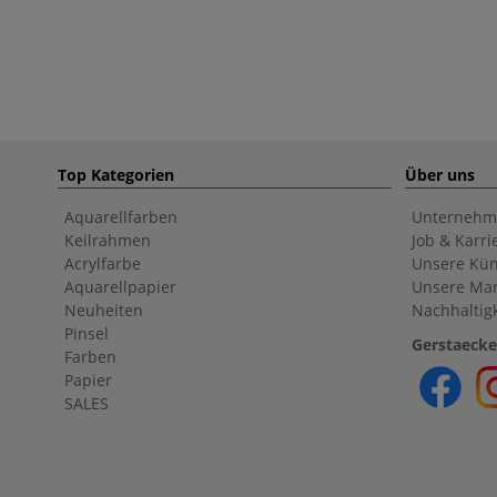
Top Kategorien
Über uns
Aquarellfarben
Unternehm
Keilrahmen
Job & Karri
Acrylfarbe
Unsere Kün
Aquarellpapier
Unsere Ma
Neuheiten
Nachhaltigk
Pinsel
Gerstaecke
Farben
Papier
SALES