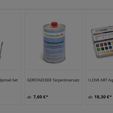
pinsel-Set
GERSTAECKER Terpentinersatz
I LOVE ART Aq
7,60 €
18,30 €
ab
ab