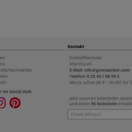
Kontakt
en
Kontaktformular
ere
Impressum
stlerfachmärkte
E-Mail: info@gerstaecker.com
rken
Telefon: 0 22 43 / 88 99 5
eit
Mo-Sa schon ab 8 - 18 Uhr für S
r im Social Web
Jetzt unseren Newsletter abon
und einen
5€ Gutschein
erhalt
Newsletter