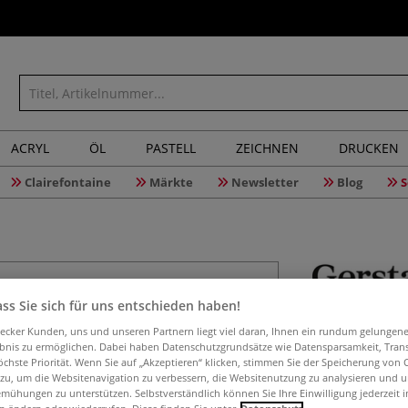
ACRYL
ÖL
PASTELL
ZEICHNEN
DRUCKEN
Clairefontaine
Märkte
Newsletter
Blog
S
ss Sie sich für uns entschieden haben!
GERSTAECK
aecker Kunden, uns und unseren Partnern liegt viel daran, Ihnen ein rundum gelungen
%
ebnis zu ermöglichen. Dabei haben Datenschutzgrundsätze wie Datensparsamkeit, Tra
öchste Priorität. Wenn Sie auf „Akzeptieren“ klicken, stimmen Sie der Speicherung von 
 zu, um die Websitenavigation zu verbessern, die Websitenutzung zu analysieren und 
mühungen zu unterstützen. Selbstverständlich können Sie Ihre Einwilligung jederzeit 