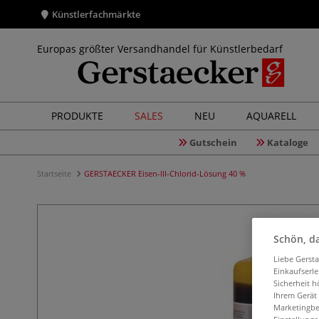
Künstlerfachmärkte
Europas größter Versandhandel für Künstlerbedarf
PRODUKTE
SALES
NEU
AQUARELL
Gutschein
Kataloge
Startseite
GERSTAECKER Eisen-III-Chlorid-Lösung 40 %
Schön, da
Liebe Gerst
Einkaufserl
Sicherheit h
Ihrem Gerät
Marketingbe