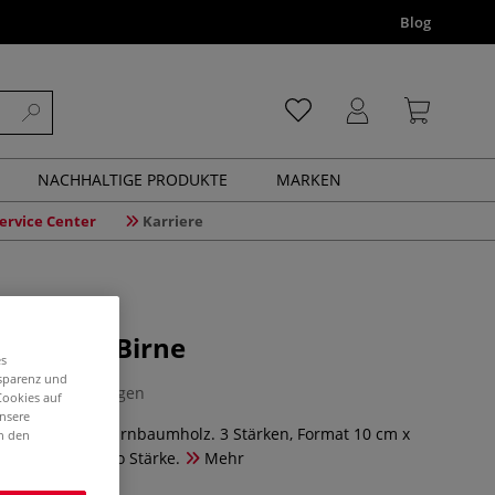
Blog
NACHHALTIGE PRODUKTE
MARKEN
ervice Center
Karriere
ettchen, Birne
es
nsparenz und
0 Bewertungen
Cookies auf
unsere
, aus Linde oder Birnbaumholz. 3 Stärken, Format 10 cm x
in den
nge 5 Stück pro Stärke.
Mehr