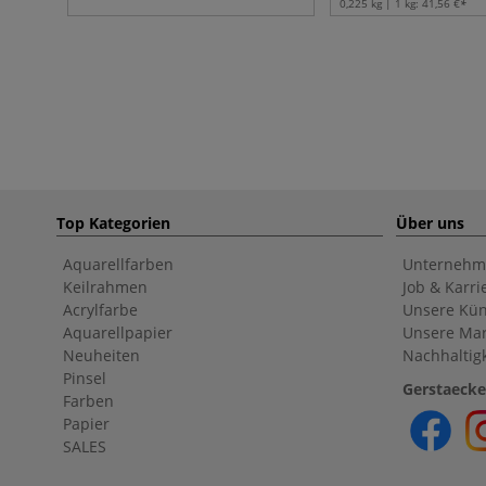
0,225 kg | 1 kg:
41,56 €
Top Kategorien
Über uns
Aquarellfarben
Unternehm
Keilrahmen
Job & Karri
Acrylfarbe
Unsere Kün
Aquarellpapier
Unsere Ma
Neuheiten
Nachhaltigk
Pinsel
Gerstaecke
Farben
Papier
SALES