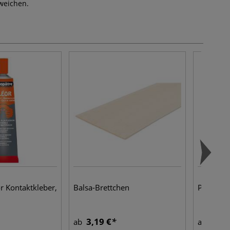
weichen.
r Kontaktkleber,
Balsa-Brettchen
PVC-Foli
3,19 €
1,65
ab
ab