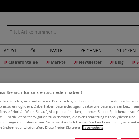
ACRYL
ÖL
PASTELL
ZEICHNEN
DRUCKEN
Clairefontaine
Märkte
Newsletter
Blog
S
ss Sie sich für uns entschieden haben!
Furnierbr
aecker Kunden, uns und unseren Partnern liegt viel daran, Ihnen ein rundum gelungen
ebnis zu ermöglichen. Dabei haben Datenschutzgrundsätze wie Datensparsamkeit, Tra
öchste Priorität. Wenn Sie auf „Akzeptieren“ klicken, stimmen Sie der Speicherung von 
 zu, um die Websitenavigation zu verbessern, die Websitenutzung zu analysieren und 
Beidseitig glatt
mühungen zu unterstützen. Selbstverständlich können Sie Ihre Einwilligung jederzeit 
n ändern oder wiederrufen. Diese finden Sie unter
Datenschutz
50 cm. Mindestme