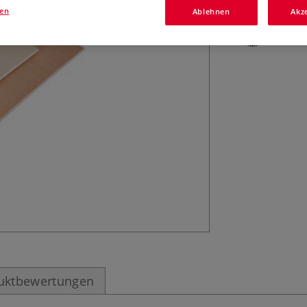
gen
Ablehnen
Akz
uktbewertungen