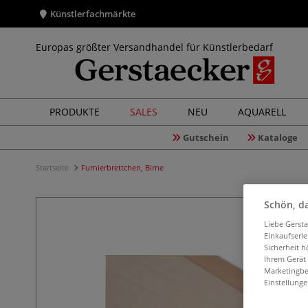
Künstlerfachmärkte
Europas größter Versandhandel für Künstlerbedarf
PRODUKTE
SALES
NEU
AQUARELL
Gutschein
Kataloge
Startseite
Furnierbrettchen, Birne
Schön, da
Liebe Gerst
Einkaufserl
Sicherheit h
Ihrem Gerät
Marketingbe
Einstellunge