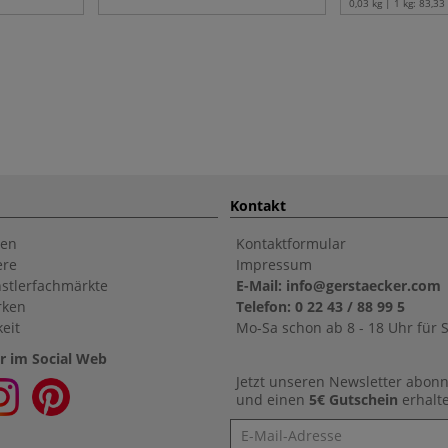
0,03 kg | 1 kg:
83,33
Kontakt
en
Kontaktformular
ere
Impressum
stlerfachmärkte
E-Mail: info@gerstaecker.com
rken
Telefon: 0 22 43 / 88 99 5
eit
Mo-Sa schon ab 8 - 18 Uhr für S
r im Social Web
Jetzt unseren Newsletter abon
und einen
5€ Gutschein
erhalt
Newsletter