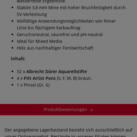
wasserfeste Ergebnisse
Stabile 3,8 mm Mine mit hoher Bruchfestigkeit durch
SV-Verleimung
Vielfältige Anwendungsmöglichkeiten von feiner
Linie bis flächigem Farbauftrag
Geruchsneutral, säurefrei und pH-neutral
Ideal für Mixed Media
Holz aus nachhaltiger Forstwirtschaft
Inhalt:
32 x
Albrecht Dürer Aquarellstifte
4 x
Pitt Artist Pens
(S, F, M, B) braun,
1 x Pinsel (Gr. 6)
Produktbewertungen
Der angegebene Lagerbestand bezieht sich ausschließlich auf
unser Onlineangebot. Bestände in unseren Filialen können