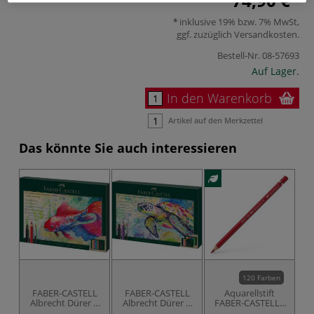
74,90 €
inklusive 19% bzw. 7% MwSt,
ggf. zuzüglich
Versandkosten
.
Bestell-Nr.
08-57693
Auf Lager.
In den Warenkorb
Artikel auf den Merkzettel
Das könnte Sie auch interessieren
120 Farben
FABER-CASTELL
FABER-CASTELL
Aquarellstift
Albrecht Dürer &
Albrecht Dürer &
FABER-CASTELLL
Pitt Artist Pen
Pitt Artist Pen
Albrecht Dürer