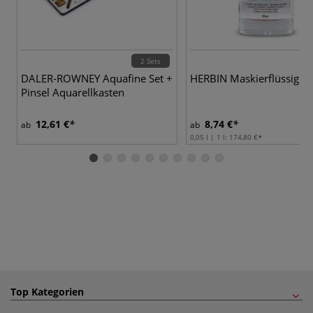
2 Sets
DALER-ROWNEY Aquafine Set +
HERBIN Maskierflüssigkei
Pinsel Aquarellkasten
12,61 €
8,74 €
ab
ab
0,05 l | 1 l:
174,80 €
Top Kategorien