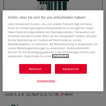
Schön, dass Sie sich für uns entschieden haben!
Liebe Gerstaecker Kunden, uns und unseren Partnern liegt viel daran,
Ihnen ein rundum gelungenes Einkaufserlebnis zu ermöglichen. Dabei
haben Datenschutzgrundsätze wie Datensparsamkeit, Transparenz und
Sicherheit höchste Priorität. Wenn Sie auf „Akzeptieren“ klicken, stimmen
Sie der Speicherung von Cookies auf Ihrem Gerät zu, um die
Websitenavigation zu verbessern, die Websitenutzung zu analysieren und
unsere Marketingbemühungen zu unterstützen. Selbstverständlich
pébéo Aquarellpinsel 8er-Set,
können Sie Ihre Einwilligung jederzeit in den Einstellungen ändern oder
wiederrufen. Diese finden Sie unter
Datenschutz
Rund und Flach
Ablehnen
Akzeptieren
0 Bewertungen
Das pébéo Aquarellpinsel 8er-Set ist ideal geeignet für
Einstellungen
Aquarell, Tinte und verdünnte Farben. Mit weichen,
geschmeidigen Synthetikfasern. Inhalt: 8 Pinsel, Größen:
rund (1, 4, 8, 12), flach (2, 6, 12, 18).
Mehr