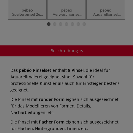
pébéo
pébéo
pébéo
Spalterpinsel 2er-
Verwaschpinsel
Aquarellpinsel
Set Aquarell,
2er-Set Aquarell,
12er-Set, Feehaar-
8
Feehaar-
Feehaar-
Synthetikfasern
Synthetikfasern
Synthetikfasern
Beschreibung
Das
pébéo Pinselset
enthält
8 Pinsel
, die ideal für
Aquarellmalerei geeignet sind. Sowohl für
professionelle Künstler als auch für Einsteiger bestens
geeignet.
Die Pinsel mit
runder Form
eignen sich ausgezeichnet
für das Modellieren von Formen, Details,
Nacharbeitungen, etc.
Die Pinsel mit
flacher Form
eignen sich ausgezeichnet
für Flächen, Hintergründen, Linien, etc.