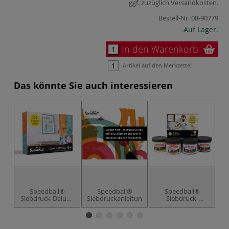
ggf. zuzüglich
Versandkosten
.
Bestell-Nr.
08-90779
Auf Lager.
In den Warenkorb
Artikel auf den Merkzettel
Das könnte Sie auch interessieren
Speedball®
Speedball®
Speedball®
Siebdruck-Deluxe
Siebdruckanleitung
Siebdruck-
Set für
Textilfarben Basic-
F
Fortgeschrittene
Set