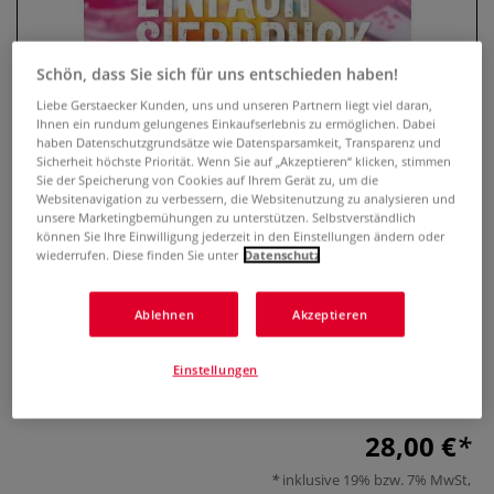
Schön, dass Sie sich für uns entschieden haben!
Liebe Gerstaecker Kunden, uns und unseren Partnern liegt viel daran,
Ihnen ein rundum gelungenes Einkaufserlebnis zu ermöglichen. Dabei
haben Datenschutzgrundsätze wie Datensparsamkeit, Transparenz und
Sicherheit höchste Priorität. Wenn Sie auf „Akzeptieren“ klicken, stimmen
Sie der Speicherung von Cookies auf Ihrem Gerät zu, um die
Websitenavigation zu verbessern, die Websitenutzung zu analysieren und
unsere Marketingbemühungen zu unterstützen. Selbstverständlich
können Sie Ihre Einwilligung jederzeit in den Einstellungen ändern oder
Einfach Siebdruck
wiederrufen. Diese finden Sie unter
Datenschutz
0 Bewertungen
Ablehnen
Akzeptieren
So einfach geht Siebdruck! So schnell entstehen
handgemachte Unikate! Der Siebdruckrahmen wird selbst
Einstellungen
gebaut, als Arbeitsplatz reicht der Küchentisch.
Mehr
28,00 €
inklusive 19% bzw. 7% MwSt,