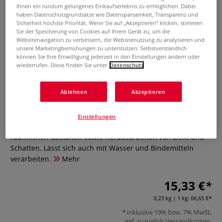
Ihnen ein rundum gelungenes Einkaufserlebnis zu ermöglichen. Dabei
haben Datenschutzgrundsätze wie Datensparsamkeit, Transparenz und
Sicherheit höchste Priorität. Wenn Sie auf „Akzeptieren“ klicken, stimmen
Sie der Speicherung von Cookies auf Ihrem Gerät zu, um die
Websitenavigation zu verbessern, die Websitenutzung zu analysieren und
unsere Marketingbemühungen zu unterstützen. Selbstverständlich
können Sie Ihre Einwilligung jederzeit in den Einstellungen ändern oder
wiederrufen. Diese finden Sie unter
Datenschutz
CRETACOLOR® Sepiapulver
Ablehnen
Akzeptieren
0 Bewertungen
Einstellungen
Reines Sepiapulver. Ideal zum großflächigen Zeichnen,
räumlichen Gestalten sowie Herausarbeiten von Licht und
Schatten. Lässt sich auch mit Wasser und Bindemitteln
verarbeiten.
Mehr
15,33 €
0,23 kg | 1 kg:
66,65 €
inklusive 19% bzw. 7% MwSt,
ggf. zuzüglich
Versandkosten
.