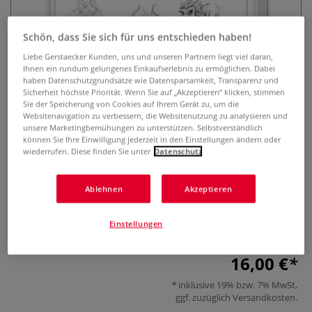
Schön, dass Sie sich für uns entschieden haben!
Liebe Gerstaecker Kunden, uns und unseren Partnern liegt viel daran,
Ihnen ein rundum gelungenes Einkaufserlebnis zu ermöglichen. Dabei
haben Datenschutzgrundsätze wie Datensparsamkeit, Transparenz und
Sicherheit höchste Priorität. Wenn Sie auf „Akzeptieren“ klicken, stimmen
Sie der Speicherung von Cookies auf Ihrem Gerät zu, um die
Websitenavigation zu verbessern, die Websitenutzung zu analysieren und
Die Kunst des Zeichnens 15
unsere Marketingbemühungen zu unterstützen. Selbstverständlich
Minuten Kompaktwissen Figuren
können Sie Ihre Einwilligung jederzeit in den Einstellungen ändern oder
wiederrufen. Diese finden Sie unter
Datenschutz
0 Bewertungen
Ablehnen
Akzeptieren
Das Ideale Buch für den Einstieg in die Welt der Manga-
und Comic-Zeichner. Zeichnen lernen in nur 15 Minuten.
Einstellungen
Schritt für Schritt.
Mehr
16,00 €
inklusive 19% bzw. 7% MwSt,
ggf. zuzüglich
Versandkosten
.