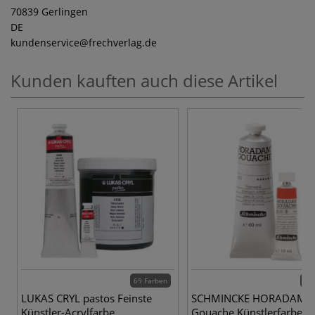
70839 Gerlingen
DE
kundenservice
@frechverlag.de
Kunden kauften auch diese Artikel
69 Farben
48 
LUKAS CRYL pastos Feinste
SCHMINCKE HORADAM®
Künstler-Acrylfarbe
Gouache Künstlerfarben