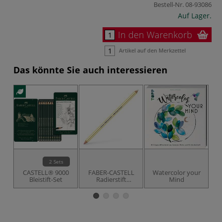
Bestell-Nr.
08-93086
Auf Lager.
In den Warenkorb
Artikel auf den Merkzettel
Das könnte Sie auch interessieren
2 Sets
CASTELL® 9000
FABER-CASTELL
Watercolor your
Bleistift-Set
Radierstift
Mind
PERFECTION
St