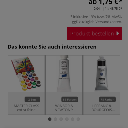
ab
1,75 €
0,04 l | 1 l:
43,75 €
inklusive 19% bzw. 7% MwSt,
ggf. zuzüglich
Versandkosten
.
Produkt bestellen
Das könnte Sie auch interessieren
2 Sets
89 Farben
78 Farben
MASTER CLASS
WINSOR &
LEFRANC &
extra-feine
NEWTON™
BOURGEOIS
B
Gouache-Sets
Designers
LINEL Gouache
Gouache, einzeln
extra-fine, einzeln