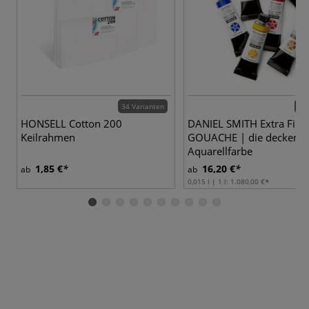
34 Varianten
74 
HONSELL Cotton 200
DANIEL SMITH Extra Fin
Keilrahmen
GOUACHE | die deckend
Aquarellfarbe
1,85 €
16,20 €
ab
ab
0,015 l | 1 l:
1.080,00 €