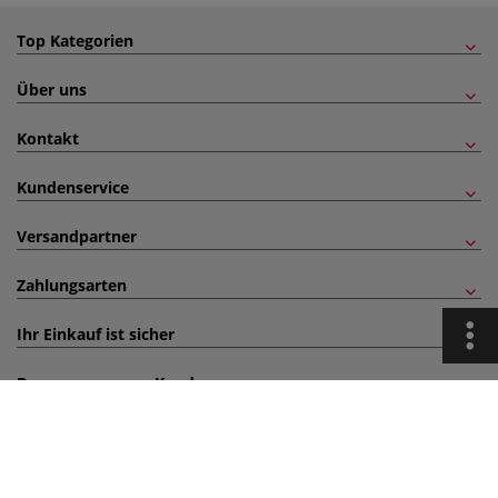
Top Kategorien
Über uns
Kontakt
Kundenservice
Versandpartner
Zahlungsarten
Ihr Einkauf ist sicher
Das sagen unsere Kunden
inklusive 19% bzw. 7% MwSt, ggf. zuzüglich
Versandkosten
.
© 2026 Johannes GERSTAECKER Verlag GmbH