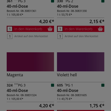
361
PG 3
330
PG 2
40-ml-Dose
40-ml-Dose
Bestell-Nr.
08-30831361
Bestell-Nr.
08-30831330
1 l:
105,00 €
1 l:
53,75 €
4,20 €
2,15 €
In den Warenkorb
In den Warenkorb
Artikel auf den Merkzettel
Artikel auf den Merkzettel
Magenta
Violett hell
324
PG 3
605
PG 1
40-ml-Dose
40-ml-Dose
Bestell-Nr.
08-30831324
Bestell-Nr.
08-30831605
1 l:
105,00 €
1 l:
43,75 €
4,20 €
1,75 €