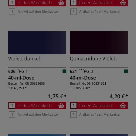
In den Warenkorb
In den Warenkorb
Artikel auf den Merkzettel
Artikel auf den Merkzettel
Violett dunkel
Quinacridone Violett
606
PG 1
621
PG 3
40-ml-Dose
40-ml-Dose
Bestell-Nr.
08-30831606
Bestell-Nr.
08-30831621
1 l:
43,75 €
1 l:
105,00 €
1,75 €
4,20 €
In den Warenkorb
In den Warenkorb
Artikel auf den Merkzettel
Artikel auf den Merkzettel