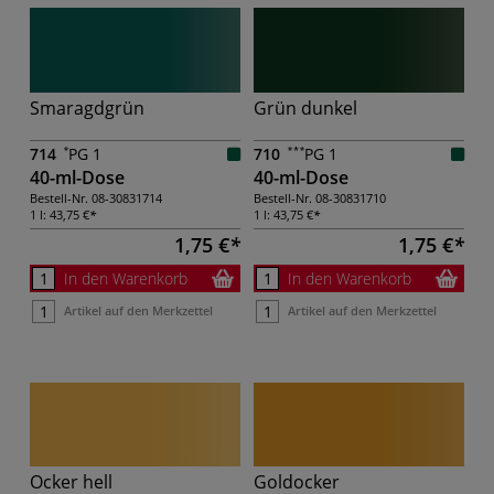
Smaragdgrün
Grün dunkel
714
PG 1
710
PG 1
40-ml-Dose
40-ml-Dose
Bestell-Nr.
08-30831714
Bestell-Nr.
08-30831710
1 l:
43,75 €
1 l:
43,75 €
1,75 €
1,75 €
In den Warenkorb
In den Warenkorb
Artikel auf den Merkzettel
Artikel auf den Merkzettel
Ocker hell
Goldocker