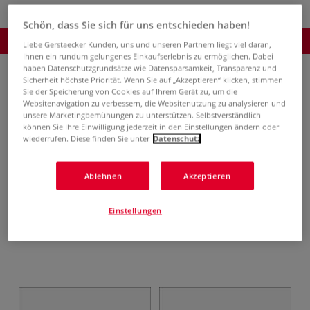
Schön, dass Sie sich für uns entschieden haben!
Produkt bestellen
Liebe Gerstaecker Kunden, uns und unseren Partnern liegt viel daran,
Ihnen ein rundum gelungenes Einkaufserlebnis zu ermöglichen. Dabei
haben Datenschutzgrundsätze wie Datensparsamkeit, Transparenz und
Sicherheit höchste Priorität. Wenn Sie auf „Akzeptieren“ klicken, stimmen
Bitte wählen Sie eine Größe aus:
Sie der Speicherung von Cookies auf Ihrem Gerät zu, um die
Websitenavigation zu verbessern, die Websitenutzung zu analysieren und
40-ml-Dose
100-ml-Dose
220-ml-Dose
unsere Marketingbemühungen zu unterstützen. Selbstverständlich
können Sie Ihre Einwilligung jederzeit in den Einstellungen ändern oder
wiederrufen. Diese finden Sie unter
Datenschutz
Bitte wählen Sie eine oder mehrere Farben aus:
Ablehnen
Akzeptieren
Alle Farben
Einstellungen