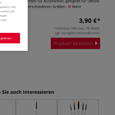
ynthetischen Borsten für Acrylfarben, geeignet für Details
es
en, erhältlich in verschiedenen Größen.
Mehr
nsparenz und
Cookies auf
unsere
3,90 €
in den
inklusive 19% bzw. 7% MwSt,
ggf. zuzüglich
Versandkosten
.
eptieren
Produkt bestellen
 Sie auch interessieren