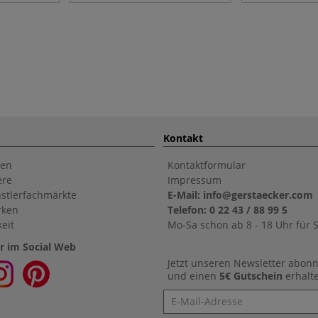
Kontakt
en
Kontaktformular
ere
Impressum
stlerfachmärkte
E-Mail: info@gerstaecker.com
rken
Telefon: 0 22 43 / 88 99 5
eit
Mo-Sa schon ab 8 - 18 Uhr für S
r im Social Web
Jetzt unseren Newsletter abon
und einen
5€ Gutschein
erhalt
Newsletter