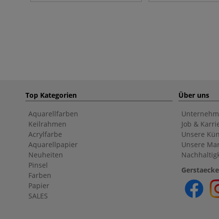
Top Kategorien
Über uns
Aquarellfarben
Unternehm
Keilrahmen
Job & Karri
Acrylfarbe
Unsere Kün
Aquarellpapier
Unsere Ma
Neuheiten
Nachhaltigk
Pinsel
Gerstaecke
Farben
Papier
SALES