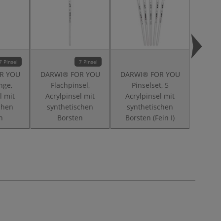
7 Pinsel
7 Pinsel
R YOU
DARWI® FOR YOU
DARWI® FOR YOU
DARW
nge,
Flachpinsel,
Pinselset, 5
Pin
l mit
Acrylpinsel mit
Acrylpinsel mit
Acry
chen
synthetischen
synthetischen
syn
n
Borsten
Borsten (Fein I)
Borst