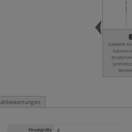
DARWI® FO
Katzenzu
Acrylpinse
synthetis
Borste
uktbewertungen
Pinselgröße
0