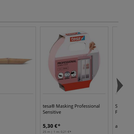
tesa® Masking Professional
SAKURA
Sensitive
Fineliner
5,30 €
8,30
ab
25 m | 1 m:
0,21 €