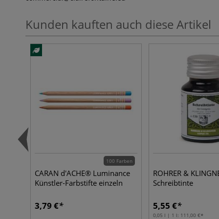
Kunden kauften auch diese Artikel
100 Farben
CARAN d'ACHE® Luminance
ROHRER & KLINGN
Künstler-Farbstifte einzeln
Schreibtinte
3,79 €
5,55 €
0,05 l | 1 l:
111,00 €