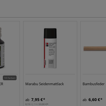
18 Farben
ER
Marabu Seidenmattlack
Bambusfeder
7,95 €
6,60 €
ab
ab
0,15 l | 1 l:
53,00 €