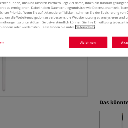
Rundpinsel mit s
aecker Kunden, uns und unseren Partnern liegt viel daran, Ihnen ein rundum gelungen
und präzise Lini
ebnis zu ermöglichen. Dabei haben Datenschutzgrundsätze wie Datensparsamkeit, Tra
öchste Priorität. Wenn Sie auf „Akzeptieren“ klicken, stimmen Sie der Speicherung von 
 zu, um die Websitenavigation zu verbessern, die Websitenutzung zu analysieren und 
mühungen zu unterstützen. Selbstverständlich können Sie Ihre Einwilligung jederzeit 
n ändern oder wiederrufen. Diese finden Sie unter
Datenschutz
gen
Ablehnen
Akz
Das könnte