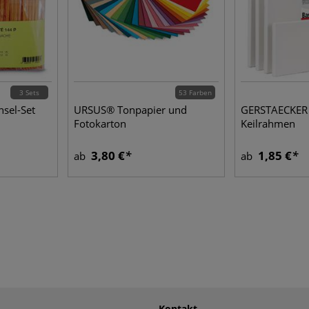
3 Sets
53 Farben
nsel-Set
URSUS® Tonpapier und
GERSTAECKER 
Fotokarton
Keilrahmen
3,80 €
1,85 €
ab
ab
Kontakt