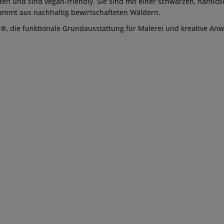
sten und sind vegan-friendly. Sie sind mit einer schwarzen, nahtl
stammt aus nachhaltig bewirtschafteten Wäldern.
I®, die funktionale Grundausstattung für Malerei und kreative A