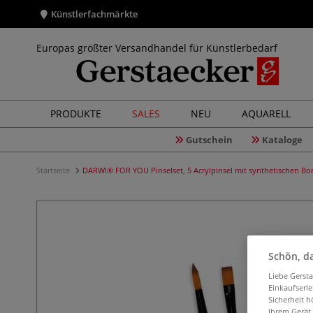
Künstlerfachmärkte
Europas größter Versandhandel für Künstlerbedarf
PRODUKTE
SALES
NEU
AQUARELL
Gutschein
Kataloge
Startseite
DARWI® FOR YOU Pinselset, 5 Acrylpinsel mit synthetischen Borst
Schön, da
Liebe Gerst
Einkaufserl
Sicherheit h
Ihrem Gerät