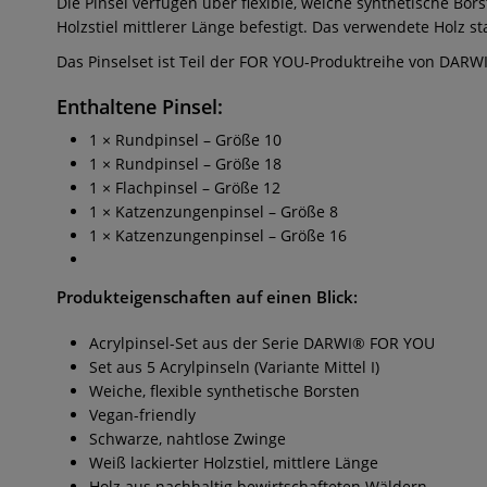
Die Pinsel verfügen über flexible, weiche synthetische Bor
Holzstiel mittlerer Länge befestigt. Das verwendete Holz 
Das Pinselset ist Teil der FOR YOU-Produktreihe von DARW
Enthaltene Pinsel:
1 × Rundpinsel – Größe 10
1 × Rundpinsel – Größe 18
1 × Flachpinsel – Größe 12
1 × Katzenzungenpinsel – Größe 8
1 × Katzenzungenpinsel – Größe 16
Produkteigenschaften auf einen Blick:
Acrylpinsel-Set aus der Serie DARWI® FOR YOU
Set aus 5 Acrylpinseln (Variante Mittel I)
Weiche, flexible synthetische Borsten
Vegan-friendly
Schwarze, nahtlose Zwinge
Weiß lackierter Holzstiel, mittlere Länge
Holz aus nachhaltig bewirtschafteten Wäldern