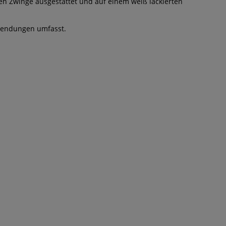
osen Zwinge ausgestattet und auf einem weiß lackierten
nwendungen umfasst.