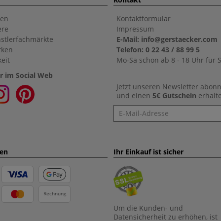
en
Kontaktformular
ere
Impressum
stlerfachmärkte
E-Mail: info@gerstaecker.com
rken
Telefon: 0 22 43 / 88 99 5
eit
Mo-Sa schon ab 8 - 18 Uhr für S
r im Social Web
Jetzt unseren Newsletter abon
und einen
5€ Gutschein
erhalt
Newsletter
ten
Ihr Einkauf ist sicher
Rechnung
Um die Kunden- und
Datensicherheit zu erhöhen, ist