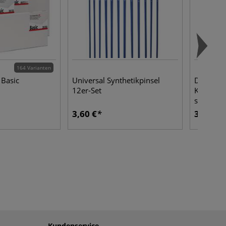
164 Varianten
Basic
Universal Synthetikpinsel
DARWI®
12er-Set
Katzenzu
syntheti
3,60 €
3,90 €
Kundenservice