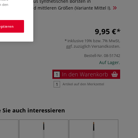
it fünf Pinseln aus synthetischen Borsten in
in den
itzenformen und mittleren Größen (Variante Mittel I).
eptieren
9,95 €
inklusive 19% bzw. 7% MwSt,
ggf. zuzüglich
Versandkosten
.
Bestell-Nr.
08-51742
Auf Lager.
In den Warenkorb
Artikel auf den Merkzettel
 Sie auch interessieren