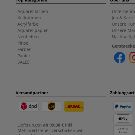
Aquarellfarben
Unternehm
Keilrahmen
Job & Karri
Acrylfarbe
Unsere Kün
Aquarellpapier
Unsere Ma
Neuheiten
Nachhaltigk
Pinsel
Gerstaecke
Farben
Papier
SALES
Versandpartner
Zahlungsar
Lieferungen
ab 99,00 €
inkl.
Voraus-
Mehrwertsteuer verschicken wir
kasse