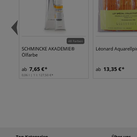
48 Farben
SCHMINCKE AKADEMIE®
Léonard Aquarellpi
Ölfarbe
7,65 €
13,35 €
ab
ab
0,06 l | 1 l:
127,50 €
Top Kategorien
Über uns