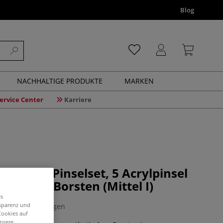
Blog
NACHHALTIGE PRODUKTE
MARKEN
ervice Center
Karriere
R YOU Pinselset, 5 Acrylpinsel
etischen Borsten (Mittel I)
es
nsparenz und
0 Bewertungen
Cookies auf
unsere