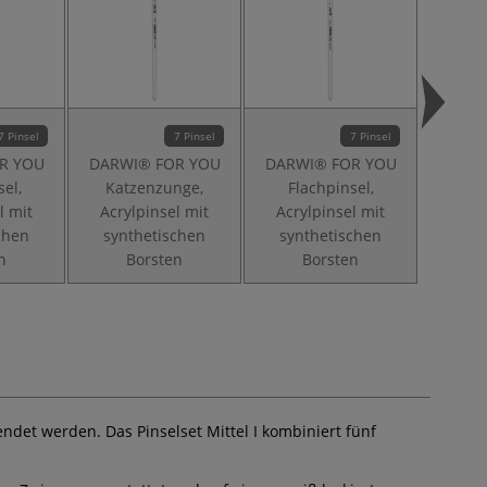
7 Pinsel
7 Pinsel
7 Pinsel
R YOU
DARWI® FOR YOU
DARWI® FOR YOU
DARW
el,
Katzenzunge,
Flachpinsel,
Pin
l mit
Acrylpinsel mit
Acrylpinsel mit
Acry
chen
synthetischen
synthetischen
syn
n
Borsten
Borsten
Borst
ndet werden. Das Pinselset Mittel I kombiniert fünf
.