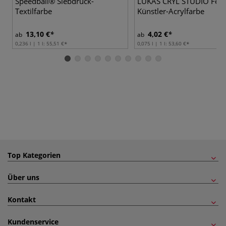
Speedball® Siebdruck-
LUKAS CRYL STUDIO Fein
Textilfarbe
Künstler-Acrylfarbe
13,10 €
4,02 €
ab
ab
0,236 l | 1 l:
55,51 €
0,075 l | 1 l:
53,60 €
Top Kategorien
Über uns
Kontakt
Kundenservice