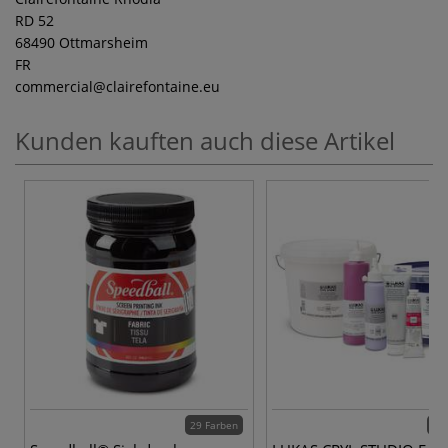
RD 52
68490 Ottmarsheim
FR
commercial
@clairefontaine.eu
Kunden kauften auch diese Artikel
29 Farben
72 