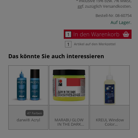
inklusive 19% bzw. 7% MwSt,
ggf. zuzüglich
Versandkosten
.
Bestell-Nr.
08-60754
Auf Lager.
In den Warenkorb
Artikel auf den Merkzettel
Das könnte Sie auch interessieren
47 Farben
darwi® Acryl
MARABU GLOW
KREUL Window
IN THE DARK
Color
Nachleuchtfarbe
Nachtleuchtfarbe