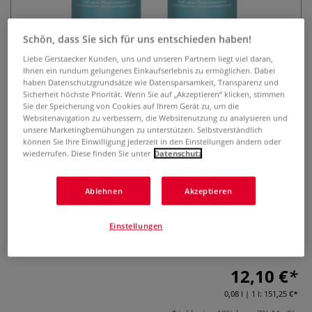
Schön, dass Sie sich für uns entschieden haben!
Liebe Gerstaecker Kunden, uns und unseren Partnern liegt viel daran,
Ihnen ein rundum gelungenes Einkaufserlebnis zu ermöglichen. Dabei
haben Datenschutzgrundsätze wie Datensparsamkeit, Transparenz und
Sicherheit höchste Priorität. Wenn Sie auf „Akzeptieren“ klicken, stimmen
Sie der Speicherung von Cookies auf Ihrem Gerät zu, um die
darwi® Acryl-Nachtleuchtfarbe
Websitenavigation zu verbessern, die Websitenutzung zu analysieren und
unsere Marketingbemühungen zu unterstützen. Selbstverständlich
können Sie Ihre Einwilligung jederzeit in den Einstellungen ändern oder
1 Bewertung
wiederrufen. Diese finden Sie unter
Datenschutz
Enthält Pigmente, die das Tageslicht aufnehmen und über
Ablehnen
Akzeptieren
längere Zeit in Form von Leuchtkraft wieder abgeben. Dank
der in der 80-ml-Flasche integrierten Malspitze, kann die
Farbe auch direkt gut dosiert aus der Flasche aufgetragen
Einstellungen
werden.
Mehr
12,10 €
0,08 l | 1 l:
151,25 €