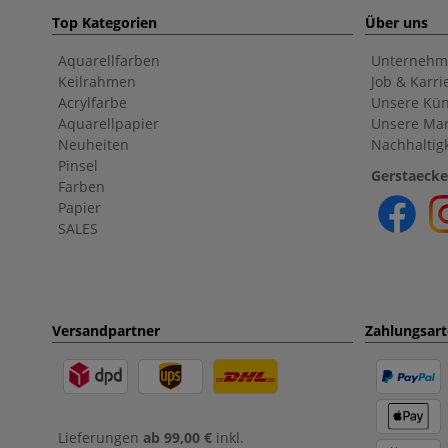
Top Kategorien
Über uns
Aquarellfarben
Unternehm
Keilrahmen
Job & Karri
Acrylfarbe
Unsere Kün
Aquarellpapier
Unsere Ma
Neuheiten
Nachhaltigk
Pinsel
Gerstaecke
Farben
Papier
SALES
Versandpartner
Zahlungsar
Lieferungen
ab 99,00 €
inkl.