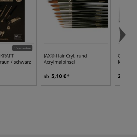
3 Varianten
e KRAFT
JAX®-Hair Cryl, rund
GERSTAE
braun / schwarz
Acrylmalpinsel
Keilrahm
5,10 €
22,20 €
ab