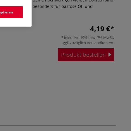
en flachen Form besonders für pastose Öl- und
eptieren
gnet.
Mehr
4,19 €
inklusive 19% bzw. 7% MwSt,
ggf. zuzüglich
Versandkosten
.
Produkt bestellen