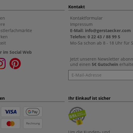
Kontakt
en
Kontaktformular
ere
Impressum
stlerfachmärkte
E-Mail: info@gerstaecker.com
rken
Telefon: 0 22 43 / 88 99 5
eit
Mo-Sa schon ab 8 - 18 Uhr für S
r im Social Web
Jetzt unseren Newsletter abon
und einen
5€ Gutschein
erhalt
Newsletter
ten
Ihr Einkauf ist sicher
Rechnung
Um die Kunden- und