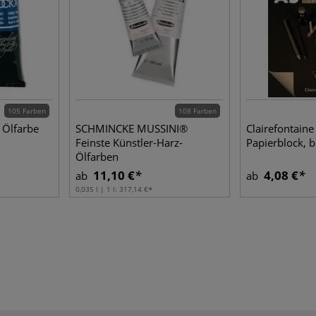
105 Farben
108 Farben
 Ölfarbe
SCHMINCKE MUSSINI®
Clairefontain
Feinste Künstler-Harz-
Papierblock, 
Ölfarben
11,10 €
4,08 €
ab
ab
0,035 l | 1 l:
317,14 €