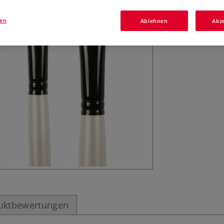
wegen ihrer kurz
gen
Ablehnen
Akz
Acrylfarben geei
uktbewertungen