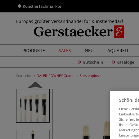
Künstlerfachmärkte
Europas größter Versandhandel für Künstlerbedarf
PRODUKTE
SALES
NEU
AQUARELL
Gutschein
Kataloge
Startseite
DALER-ROWNEY Graduate Borstenpinsel
Schön, da
Liebe Gerst
Einkaufserl
Sicherheit h
Ihrem Gerät
Marketingbe
Einstellunge