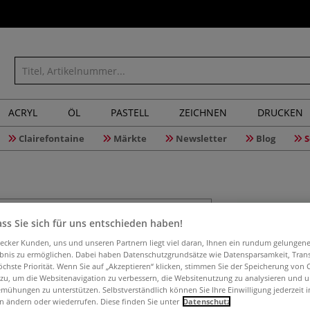
ACRYL
ÖL
PASTELL
ZEICHNEN
DRUCKEN
Clairefontaine
Märkte
Newsletter
Blog
S
ss Sie sich für uns entschieden haben!
DALER-RO
aecker Kunden, uns und unseren Partnern liegt viel daran, Ihnen ein rundum gelungen
ebnis zu ermöglichen. Dabei haben Datenschutzgrundsätze wie Datensparsamkeit, Tra
öchste Priorität. Wenn Sie auf „Akzeptieren“ klicken, stimmen Sie der Speicherung von 
 zu, um die Websitenavigation zu verbessern, die Websitenutzung zu analysieren und 
mühungen zu unterstützen. Selbstverständlich können Sie Ihre Einwilligung jederzeit 
Der DALER-ROWNEY
n ändern oder wiederrufen. Diese finden Sie unter
Datenschutz
kurzen Borsten u