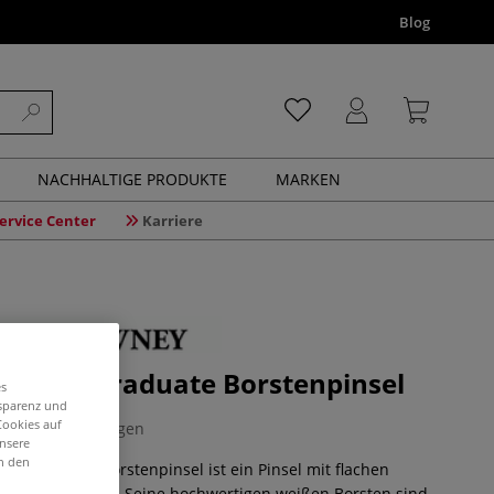
Blog
NACHHALTIGE PRODUKTE
MARKEN
ervice Center
Karriere
WNEY Graduate Borstenpinsel
es
nsparenz und
Cookies auf
2 Bewertungen
unsere
in den
 Graduate Borstenpinsel ist ein Pinsel mit flachen
nd langem Stiel. Seine hochwertigen weißen Borsten sind