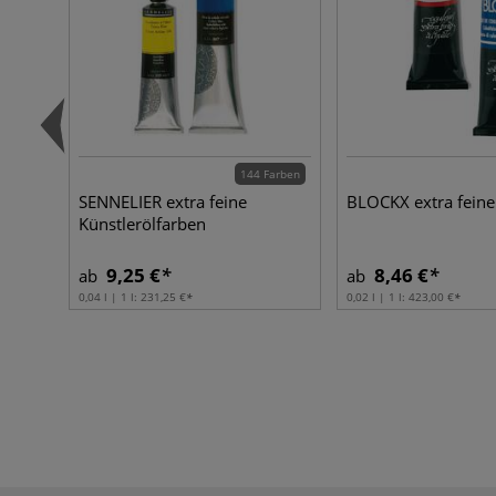
144 Farben
SENNELIER extra feine
BLOCKX extra feine
Künstlerölfarben
9,25 €
8,46 €
ab
ab
0,04 l | 1 l:
231,25 €
0,02 l | 1 l:
423,00 €