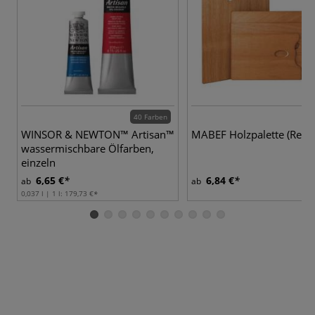
40 Farben
WINSOR & NEWTON™ Artisan™
MABEF Holzpalette (Recht
wassermischbare Ölfarben,
einzeln
6,65 €
6,84 €
ab
ab
0,037 l | 1 l:
179,73 €