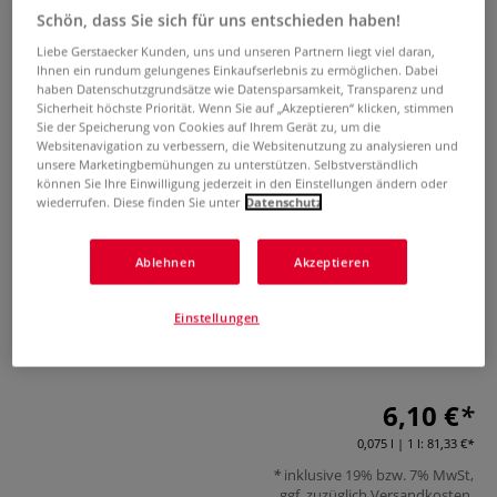
Schön, dass Sie sich für uns entschieden haben!
Liebe Gerstaecker Kunden, uns und unseren Partnern liegt viel daran,
Ihnen ein rundum gelungenes Einkaufserlebnis zu ermöglichen. Dabei
haben Datenschutzgrundsätze wie Datensparsamkeit, Transparenz und
Sicherheit höchste Priorität. Wenn Sie auf „Akzeptieren“ klicken, stimmen
Sie der Speicherung von Cookies auf Ihrem Gerät zu, um die
Websitenavigation zu verbessern, die Websitenutzung zu analysieren und
unsere Marketingbemühungen zu unterstützen. Selbstverständlich
können Sie Ihre Einwilligung jederzeit in den Einstellungen ändern oder
DALER-ROWNEY Georgian Standöl
wiederrufen. Diese finden Sie unter
Datenschutz
0 Bewertungen
Ablehnen
Akzeptieren
DALER-ROWNEY Standöl ist ein Verdünnungsmittel für
wassermischbare Ölfarben, für einen gleichmäßigen
Einstellungen
Farbauftrag, zum Satinieren und Bearbeiten von Details und
verbessert den Farbfluss. 75-ml-Flasche.
Mehr
6,10 €
0,075 l | 1 l:
81,33 €
inklusive 19% bzw. 7% MwSt,
ggf. zuzüglich
Versandkosten
.