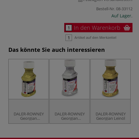
Bestell-Nr.
08-33112
Auf Lager.
In den Warenkorb
Artikel auf den Merkzettel
Das könnte Sie auch interessieren
DALER-ROWNEY
DALER-ROWNEY
DALER-ROWNEY
Georgian
Georgian
Georgian Leinöl
wassermischbares
schnelltrocknendes
Medium für
Malmittel
Ölfarben