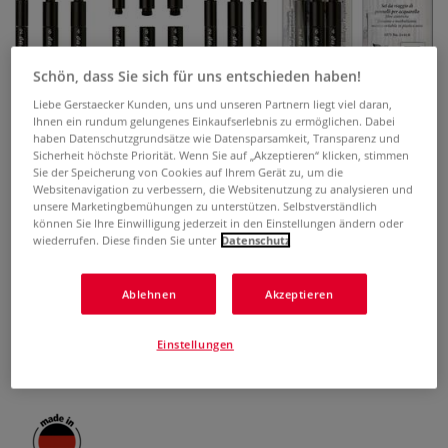
Schön, dass Sie sich für uns entschieden haben!
Liebe Gerstaecker Kunden, uns und unseren Partnern liegt viel daran,
Ihnen ein rundum gelungenes Einkaufserlebnis zu ermöglichen. Dabei
haben Datenschutzgrundsätze wie Datensparsamkeit, Transparenz und
Sicherheit höchste Priorität. Wenn Sie auf „Akzeptieren“ klicken, stimmen
da Vinci SPIN Reisepinsel 3er-Set,
Sie der Speicherung von Cookies auf Ihrem Gerät zu, um die
Websitenavigation zu verbessern, die Websitenutzung zu analysieren und
Serie 5393
unsere Marketingbemühungen zu unterstützen. Selbstverständlich
können Sie Ihre Einwilligung jederzeit in den Einstellungen ändern oder
wiederrufen. Diese finden Sie unter
Datenschutz
0 Bewertungen
Das da Vinci SPIN Reisepinsel 3er-Set (Serie 5393) mit
Ablehnen
Akzeptieren
feinen, veganen Synthetikfasern ist ideal für Aquarell und
Urban Sketching. Die kurzen Pinsel mit Schutzkappen
Einstellungen
passen perfekt in Aquarellkästen und bieten höchsten
Komfort für unterwegs.
Mehr