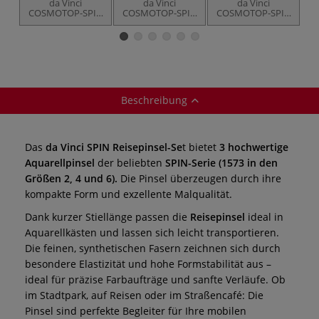
da Vinci
da Vinci
da Vinci
COSMOTOP-SPIN
COSMOTOP-SPIN
COSMOTOP-SPIN
C
Aquarellpinsel,
Serie 1280,
Serie 5880,
S
Serie 1573
Schlepper
Aquarellpinsel
Beschreibung
Das
da Vinci SPIN Reisepinsel-Se
t bietet
3 hochwertige
Aquarellpinsel
der beliebten
SPIN-Serie (1573 in den
Größen 2, 4 und 6).
Die Pinsel überzeugen durch ihre
kompakte Form und exzellente Malqualität.
Dank kurzer Stiellänge passen die
Reisepinsel
ideal in
Aquarellkästen und lassen sich leicht transportieren.
Die feinen, synthetischen Fasern zeichnen sich durch
besondere Elastizität und hohe Formstabilität aus –
ideal für präzise Farbaufträge und sanfte Verläufe. Ob
im Stadtpark, auf Reisen oder im Straßencafé: Die
Pinsel sind perfekte Begleiter für Ihre mobilen