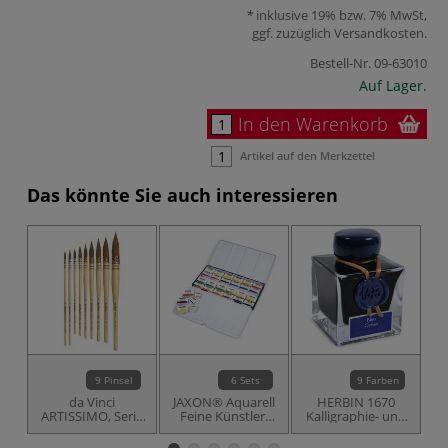
inklusive 19% bzw. 7% MwSt,
ggf. zuzüglich
Versandkosten
.
Bestell-Nr.
09-63010
Auf Lager.
In den Warenkorb
Artikel auf den Merkzettel
Das könnte Sie auch interessieren
9 Pinsel
6 Sets
9 Farben
da Vinci
JAXON® Aquarell
HERBIN 1670
G
ARTISSIMO, Serie
Feine Künstler-
Kalligraphie- und
428 Kolinsky
Aquarellfarben -
Zeichentusche
Aquarellpinsel
Aquarellkasten