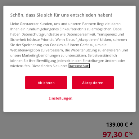
Schön, dass Sie sich für uns entschieden haben!
Liebe Gerstaecker Kunden, uns und unseren Partnern liegt viel daran,
Ihnen ein rundum gelungenes Einkaufserlebnis zu ermöglichen. Dabei
haben Datenschutzgrundsätze wie Datensparsamkeit, Transparenz und
Sicherheit höchste Priorität. Wenn Sie auf „Akzeptieren“ klicken, stimmen
Sie der Speicherung von Cookies auf Ihrem Gerät zu, um die
Websitenavigation zu verbessern, die Websitenutzung zu analysieren und
da Vinci ARTISSIMO Aufholzpinsel
unsere Marketingbemühungen zu unterstützen. Selbstverständlich
Special Kolinsky Edition, Serie 66
können Sie Ihre Einwilligung jederzeit in den Einstellungen ändern oder
wiederrufen. Diese finden Sie unter
Datenschutz
0 Bewertungen
Ablehnen
Akzeptieren
Der da Vinci ARTISSIMO Aufholzpinsel Special Kolinsky
Edition, Serie 66 ist ideal geeignet für Aquarell und Tusche.
Einstellungen
Reine Kolinsky-Rotmarderhaare. Erhältlich in einer
eleganten Geschenkbox.
Mehr
139,00 €
97,30 €