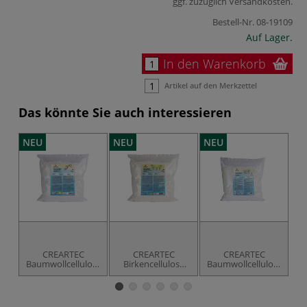
ggf. zuzüglich
Versandkosten
.
Bestell-Nr.
08-19109
Auf Lager.
In den Warenkorb
Artikel auf den Merkzettel
Das könnte Sie auch interessieren
NEU
NEU
NEU
N
CREARTEC
CREARTEC
CREARTEC
Baumwollcellulose
Birkencellulose
Baumwollcellulose
K
superfein, 500 g
mittellang, 500 g
kurz, 750 g