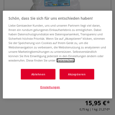
Schön, dass Sie sich für uns entschieden haben!
Liebe Gerstaecker Kunden, uns und unseren Partnern liegt viel daran,
Ihnen ein rundum gelungenes Einkaufserlebnis zu ermöglichen. Dabei
haben Datenschutzgrundsätze wie Datensparsamkeit, Transparenz und
Sicherheit höchste Priorität. Wenn Sie auf „Akzeptieren“ klicken, stimmen
Sie der Speicherung von Cookies auf Ihrem Gerät zu, um die
CREARTEC Baumwollcellulose
Websitenavigation zu verbessern, die Websitenutzung zu analysieren und
kurz, 750 g
unsere Marketingbemühungen zu unterstützen. Selbstverständlich
können Sie Ihre Einwilligung jederzeit in den Einstellungen ändern oder
wiederrufen. Diese finden Sie unter
Datenschutz
0 Bewertungen
Die CREARTEC Baumwollcellulose (750 g) ist ideal für
Ablehnen
Akzeptieren
handgeschöpftes Papier. Ihre kurzen Baumwollfasern
ergeben eine helle, weiße Pulpe und eignen sich für
Einstellungen
individuelle Papierstrukturen und kreative Projekte.
Mehr
15,95 €
0,75 kg | 1 kg:
21,27 €