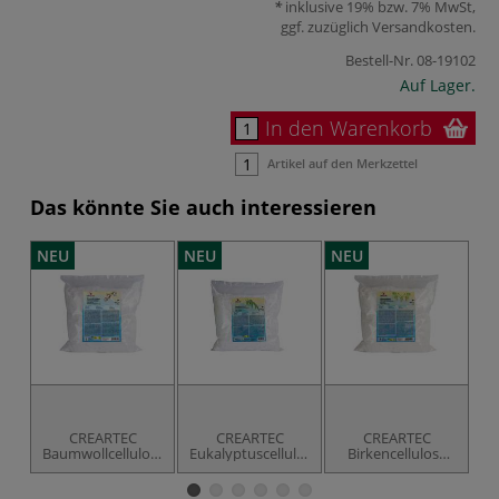
inklusive 19% bzw. 7% MwSt,
ggf. zuzüglich
Versandkosten
.
Bestell-Nr.
08-19102
Auf Lager.
In den Warenkorb
Artikel auf den Merkzettel
Das könnte Sie auch interessieren
NEU
NEU
NEU
N
CREARTEC
CREARTEC
CREARTEC
Baumwollcellulose
Eukalyptuscellulose
Birkencellulose
K
superfein, 500 g
lang, 500 g
mittellang, 500 g