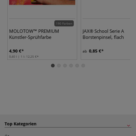
190 Farben
11
MOLOTOW™ PREMIUM
JAX® School Serie A
Künstler-Sprühfarbe
Borstenpinsel, flach
4,90 €
0,85 €
ab
0,40 l | 1 l:
12,25 €
Top Kategorien