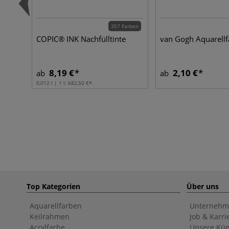
357 Farben
COPIC® INK Nachfülltinte
van Gogh Aquarell
8,19 €
2,10 €
ab
ab
0,012 l | 1 l:
682,50 €
Top Kategorien
Über uns
Aquarellfarben
Unternehm
Keilrahmen
Job & Karri
Acrylfarbe
Unsere Kün