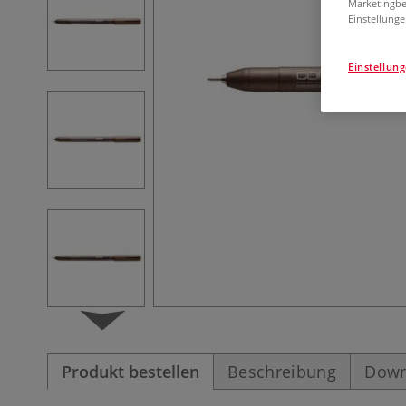
Marketingbe
Einstellunge
Einstellun
Produkt bestellen
Beschreibung
Down