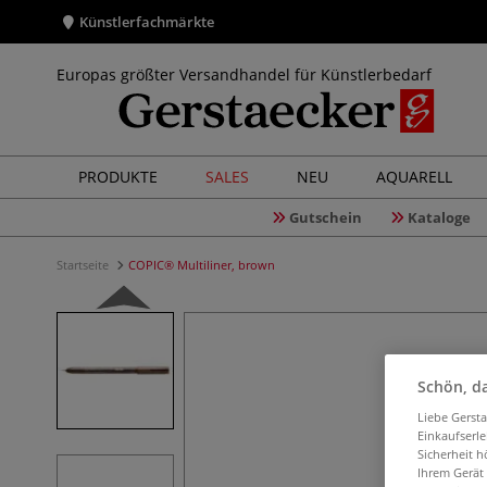
Künstlerfachmärkte
Europas größter Versandhandel für Künstlerbedarf
PRODUKTE
SALES
NEU
AQUARELL
Gutschein
Kataloge
Startseite
COPIC® Multiliner, brown
Schön, da
Liebe Gerst
Einkaufserl
Sicherheit h
Ihrem Gerät