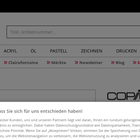
ACRYL
ÖL
PASTELL
ZEICHNEN
DRUCKEN
Clairefontaine
Märkte
Newsletter
Blog
S
COPIC® M
ss Sie sich für uns entschieden haben!
aecker Kunden, uns und unseren Partnern liegt viel daran, Ihnen ein rundum gelungen
ebnis zu ermöglichen. Dabei haben Datenschutzgrundsätze wie Datensparsamkeit, Tra
öchste Priorität. Wenn Sie auf „Akzeptieren“ klicken, stimmen Sie der Speicherung von 
COPIC® Multiline
 zu, um die Websitenavigation zu verbessern, die Websitenutzung zu analysieren und 
Die Multiliner s