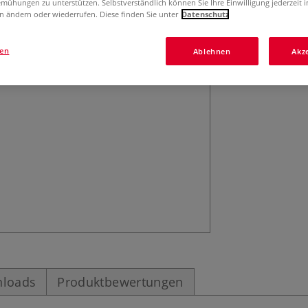
mühungen zu unterstützen. Selbstverständlich können Sie Ihre Einwilligung jederzeit 
n ändern oder wiederrufen. Diese finden Sie unter
Datenschutz
gen
Ablehnen
Akz
loads
Produktbewertungen