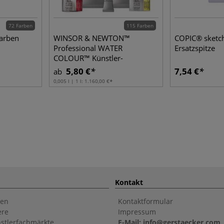
72 Farben
115 Farben
farben
WINSOR & NEWTON™
COPIC® sketc
Professional WATER
Ersatzspitze
COLOUR™ Künstler-
Aquarellfarbe, einzeln
5,80 €
7,54 €
ab
0,005 l | 1 l:
1.160,00 €
Kontakt
en
Kontaktformular
ere
Impressum
stlerfachmärkte
E-Mail: info@gerstaecker.com