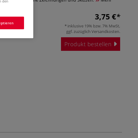
in den
3,75 €
eptieren
inklusive 19% bzw. 7% MwSt,
ggf. zuzüglich
Versandkosten
.
Produkt bestellen