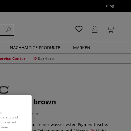
Blog
NACHHALTIGE PRODUKTE
MARKEN
ervice Center
Karriere
ultiliner, brown
es
0 Bewertungen
nsparenz und
Cookies auf
r sind Fineliner mit einer wasserfesten Pigmenttusche.
unsere
ind perfekt für feine Zeichnungen und Skizzen.
Mehr