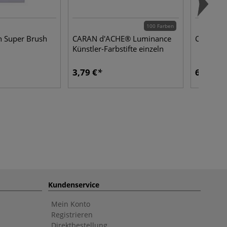
100 Farben
h Super Brush
CARAN d'ACHE® Luminance
COPIC® s
Künstler-Farbstifte einzeln
3,79 €
6,44 €
Kundenservice
Mein Konto
Registrieren
Direktbestellung