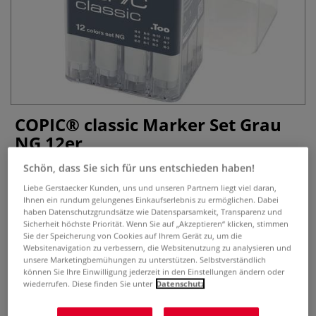
COPIC® classic Marker Set Grau
NG 12er
Schön, dass Sie sich für uns entschieden haben!
0 Bewertungen
Liebe Gerstaecker Kunden, uns und unseren Partnern liegt viel daran,
COPIC® Marker classic ist Europas Marker Nr.1! Erfahrene
Ihnen ein rundum gelungenes Einkaufserlebnis zu ermöglichen. Dabei
haben Datenschutzgrundsätze wie Datensparsamkeit, Transparenz und
Designer entwickelten spezielle COPIC® Themensets. Mit
Sicherheit höchste Priorität. Wenn Sie auf „Akzeptieren“ klicken, stimmen
nur 12 COPIC® (11 Farben plus Schwarz) lassen sich
Sie der Speicherung von Cookies auf Ihrem Gerät zu, um die
spezifische Themen-Bereiche komplett darstellen.
Mehr
Websitenavigation zu verbessern, die Websitenutzung zu analysieren und
unsere Marketingbemühungen zu unterstützen. Selbstverständlich
können Sie Ihre Einwilligung jederzeit in den Einstellungen ändern oder
77,29 €
wiederrufen. Diese finden Sie unter
Datenschutz
inklusive 19% bzw. 7% MwSt,