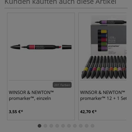
Kunden kauften auch diese Artikel
201 Farben
2
WINSOR & NEWTON™
WINSOR & NEWTON™
promarker™, einzeln
promarker™ 12 + 1 Sets
3,55 €
42,70 €