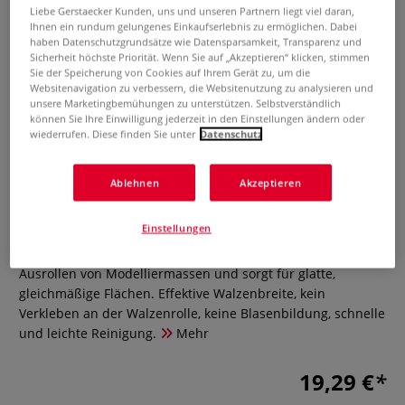
Liebe Gerstaecker Kunden, uns und unseren Partnern liegt viel daran,
Ihnen ein rundum gelungenes Einkaufserlebnis zu ermöglichen. Dabei
haben Datenschutzgrundsätze wie Datensparsamkeit, Transparenz und
Sicherheit höchste Priorität. Wenn Sie auf „Akzeptieren“ klicken, stimmen
Sie der Speicherung von Cookies auf Ihrem Gerät zu, um die
Websitenavigation zu verbessern, die Websitenutzung zu analysieren und
unsere Marketingbemühungen zu unterstützen. Selbstverständlich
können Sie Ihre Einwilligung jederzeit in den Einstellungen ändern oder
wiederrufen. Diese finden Sie unter
Datenschutz
CERNIT® Modellierroller aus
Edelstahl
Ablehnen
Akzeptieren
0 Bewertungen
Einstellungen
Der CERNIT Modellierroller aus Edelstahl eignet sich zum
Ausrollen von Modelliermassen und sorgt für glatte,
gleichmäßige Flächen. Effektive Walzenbreite, kein
Verkleben an der Walzenrolle, keine Blasenbildung, schnelle
und leichte Reinigung.
Mehr
19,29 €