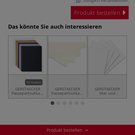
ggf. zuzüglich
Versandkosten
.
Produkt bestellen
Das könnte Sie auch interessieren
31 Farben
GERSTAECKER
GERSTAECKER
GERSTAECKER
I
Passepartoutkarton
Passepartoutkarton
Mal- und
weißer Kern
Galeria
Passepartoutkarton
Cosmico
Produkt bestellen