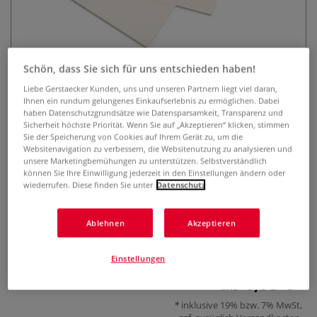
Schön, dass Sie sich für uns entschieden haben!
Liebe Gerstaecker Kunden, uns und unseren Partnern liegt viel daran,
Ihnen ein rundum gelungenes Einkaufserlebnis zu ermöglichen. Dabei
haben Datenschutzgrundsätze wie Datensparsamkeit, Transparenz und
GERSTAECKER Passepartout- und
Sicherheit höchste Priorität. Wenn Sie auf „Akzeptieren“ klicken, stimmen
Sie der Speicherung von Cookies auf Ihrem Gerät zu, um die
Pastellkarton Studio 1
Websitenavigation zu verbessern, die Websitenutzung zu analysieren und
unsere Marketingbemühungen zu unterstützen. Selbstverständlich
10 Bewertungen
können Sie Ihre Einwilligung jederzeit in den Einstellungen ändern oder
wiederrufen. Diese finden Sie unter
Datenschutz
Weißer Passepartout- und Pastellkarton in guter
Standardqualität mit vorteilhaftem Preis-Leistungs-
Ablehnen
Akzeptieren
Verhältnis. Säurefrei, chlorfrei gebleicht und ohne optische
Aufheller. In zwei Formaten erhältlich.
Mehr
Einstellungen
ab
1,53 €
inklusive 19% bzw. 7% MwSt,