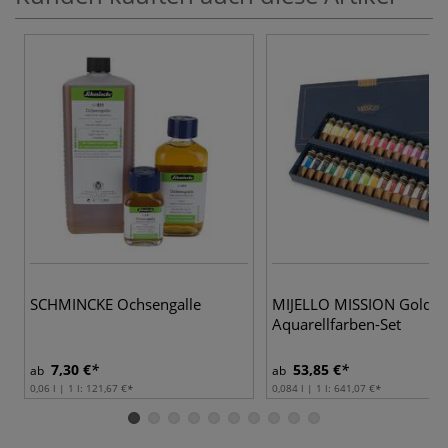
4
SCHMINCKE Ochsengalle
MIJELLO MISSION Gold
Aquarellfarben-Set
7,30 €
53,85 €
ab
ab
0,06 l | 1 l:
121,67 €
0,084 l | 1 l:
641,07 €