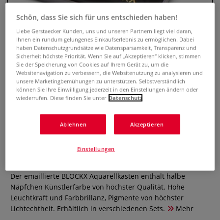
Schön, dass Sie sich für uns entschieden haben!
Liebe Gerstaecker Kunden, uns und unseren Partnern liegt viel daran,
Ihnen ein rundum gelungenes Einkaufserlebnis zu ermöglichen. Dabei
haben Datenschutzgrundsätze wie Datensparsamkeit, Transparenz und
Sicherheit höchste Priorität. Wenn Sie auf „Akzeptieren“ klicken, stimmen
Sie der Speicherung von Cookies auf Ihrem Gerät zu, um die
Websitenavigation zu verbessern, die Websitenutzung zu analysieren und
unsere Marketingbemühungen zu unterstützen. Selbstverständlich
können Sie Ihre Einwilligung jederzeit in den Einstellungen ändern oder
wiederrufen. Diese finden Sie unter
Datenschutz
BLOCKX emaillierter
Aquarellkasten mit halben
Ablehnen
Akzeptieren
Näpfchen
Einstellungen
2 Bewertungen
Der emaillierte BLOCKX Aquarellkasten enthält halbe
Näpfchen Künstlerfarbe von höchster Qualität. Hohe
Leuchtkraft und Farbbrillanz, Pigmente von höchster
Lichtechtheit. Erhältlich in verschiedenen Sets.
Mehr