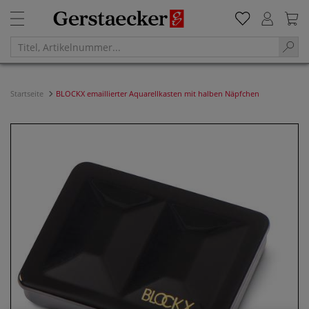
Startseite
BLOCKX emaillierter Aquarellkasten mit halben Näpfchen