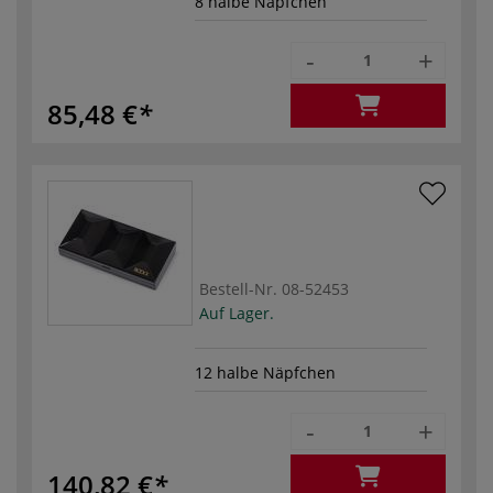
8 halbe Näpfchen
-
+
85,48 €
Bestell-Nr.
08-52453
Auf Lager.
12 halbe Näpfchen
-
+
140,82 €