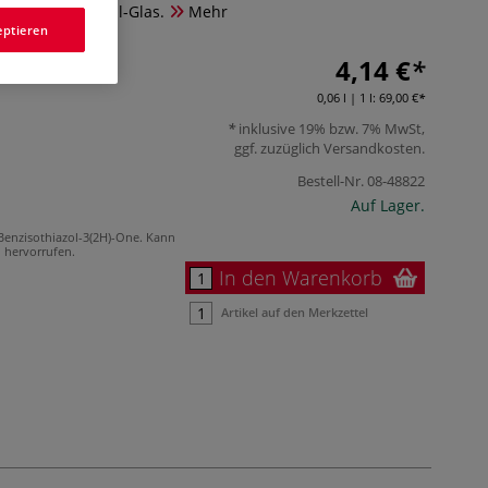
rhältlich im 60-ml-Glas.
Mehr
eptieren
4,14 €
0,06 l | 1 l:
69,00 €
inklusive 19% bzw. 7% MwSt,
ggf. zuzüglich
Versandkosten
.
Bestell-Nr.
08-48822
Auf Lager.
Benzisothiazol-3(2H)-One. Kann
n hervorrufen.
In den Warenkorb
Artikel auf den Merkzettel