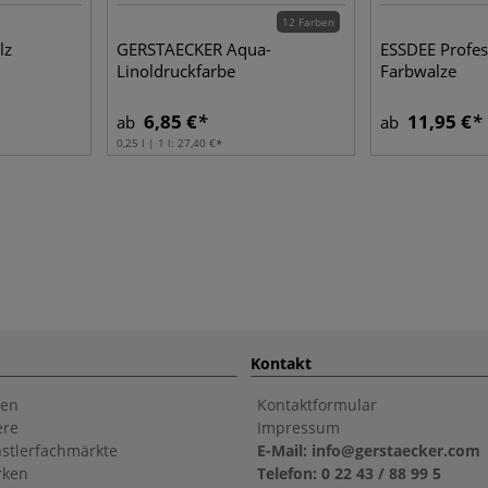
12 Farben
lz
GERSTAECKER Aqua-
ESSDEE Profes
Linoldruckfarbe
Farbwalze
6,85 €
11,95 €
ab
ab
0,25 l | 1 l:
27,40 €
Kontakt
en
Kontaktformular
ere
Impressum
stlerfachmärkte
E-Mail: info@gerstaecker.com
rken
Telefon: 0 22 43 / 88 99 5