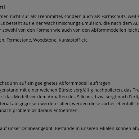
ml
rmen nicht nur als Trennmittel, sondern auch als Formschutz, wei
st. Es besteht aus einer Wachsmischungs-Emulsion, die nach dem Au
ner sowohl von den Formen wie auch von den Abformmodellen leicht
en, Formestone, Woodstone, Kunststoff etc.
achsdünn auf ein geeignetes Abformmodell auftragen.
enstand mit einer weichen Bürste sorgfältig nachpolieren, das Tr
t das Modell vor dem Anhaften des Silicons, bzw. sorgt nach Fert
rial ausgegossen werden sollen, werden diese vorher ebenfalls m
h danach problemlos daraus entnehmen.
 auf unser Onlineangebot. Bestände in unseren Filialen können ab