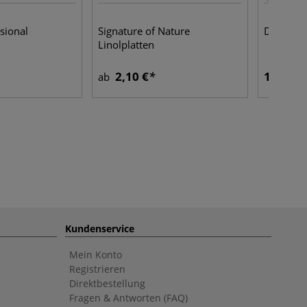
sional
Signature of Nature
DAS® Pa
Linolplatten
2,10 €
16,60 €
ab
Kundenservice
Mein Konto
Registrieren
Direktbestellung
Fragen & Antworten (FAQ)