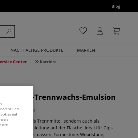
Blog
NACHHALTIGE PRODUKTE
MARKEN
ervice Center
Karriere
 Formen-Trennwachs-Emulsion
es
1 Bewertung
nsparenz und
Cookies auf
unsere
rmen nicht nur als Trennmittel, sondern auch als
in den
gsmittelfrei, Anleitung auf der Flasche. Ideal für Gips,
keramischen Giessmassen, Formestone, Woodstone,