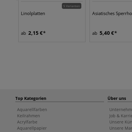
5 Varianten
Linolplatten
Asiatisches Sperrho
2,15 €
5,40 €
ab
ab
Top Kategorien
Über uns
Aquarellfarben
Unternehm
Keilrahmen
Job & Karri
Acrylfarbe
Unsere Kün
Aquarellpapier
Unsere Ma