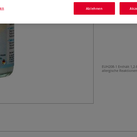
Kunststoff etc. E
gen
Ablehnen
Akz
EUH208-1 Enthält 1,2-
allergische Reaktione