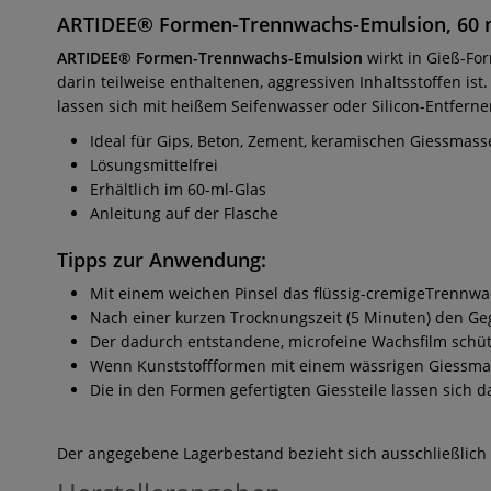
ARTIDEE® Formen-Trennwachs-Emulsion, 60 
ARTIDEE® Formen-Trennwachs-Emulsion
wirkt in Gieß-Fo
darin teilweise enthaltenen, aggressiven Inhaltsstoffen i
lassen sich mit heißem Seifenwasser oder Silicon-Entfer
Ideal für Gips, Beton, Zement, keramischen Giessmass
Lösungsmittelfrei
Erhältlich im 60-ml-Glas
Anleitung auf der Flasche
Tipps zur Anwendung:
Mit einem weichen Pinsel das flüssig-cremigeTrennw
Nach einer kurzen Trocknungszeit (5 Minuten) den Geg
Der dadurch entstandene, microfeine Wachsfilm schütz
Wenn Kunststoffformen mit einem wässrigen Giessmate
Die in den Formen gefertigten Giessteile lassen sic
Der angegebene Lagerbestand bezieht sich ausschließlich