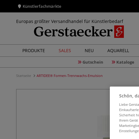
Künstlerfachmärkte
Europas größter Versandhandel für Künstlerbedarf
PRODUKTE
SALES
NEU
AQUARELL
Gutschein
Kataloge
Startseite
ARTIDEE® Formen-Trennwachs-Emulsion
Schön, da
Liebe Gerst
Einkaufserl
Sicherheit h
Ihrem Gerät
Marketingbe
Einstellunge