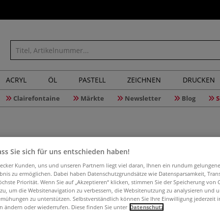
ACRYL
ÖL
PASTELL
ZEICHNEN
DRUCKEN
Clairefontaine
Märkte
Newsletter
Blog
S
ARTIDEE®
ss Sie sich für uns entschieden haben!
aecker Kunden, uns und unseren Partnern liegt viel daran, Ihnen ein rundum gelungen
ebnis zu ermöglichen. Dabei haben Datenschutzgrundsätze wie Datensparsamkeit, Tra
öchste Priorität. Wenn Sie auf „Akzeptieren“ klicken, stimmen Sie der Speicherung von 
 zu, um die Websitenavigation zu verbessern, die Websitenutzung zu analysieren und 
Wirkt in Gieß-Fo
mühungen zu unterstützen. Selbstverständlich können Sie Ihre Einwilligung jederzeit 
Formschutz. Lösun
n ändern oder wiederrufen. Diese finden Sie unter
Datenschutz
Beton, Zement, 