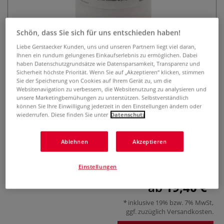
Schön, dass Sie sich für uns entschieden haben!
Liebe Gerstaecker Kunden, uns und unseren Partnern liegt viel daran,
Ihnen ein rundum gelungenes Einkaufserlebnis zu ermöglichen. Dabei
haben Datenschutzgrundsätze wie Datensparsamkeit, Transparenz und
Sicherheit höchste Priorität. Wenn Sie auf „Akzeptieren“ klicken, stimmen
Sie der Speicherung von Cookies auf Ihrem Gerät zu, um die
Ara Plextol B-500
Websitenavigation zu verbessern, die Websitenutzung zu analysieren und
unsere Marketingbemühungen zu unterstützen. Selbstverständlich
können Sie Ihre Einwilligung jederzeit in den Einstellungen ändern oder
0 Bewertungen
wiederrufen. Diese finden Sie unter
Datenschutz
Ara Plextol B-500 ist eine Acrylgrundierung für raue und
poröse Untergründe. Sie ist schnell trocknen, matt und
Ablehnen
Akzeptieren
bildet nach dem trocknen eine frostfeste Oberfläche.
Lieferbar in einer 500-ml-Flasche.
Mehr
Einstellungen
ab
19,40 €
inklusive 19% bzw. 7% MwSt,
ggf. zuzüglich
Versandkosten
.