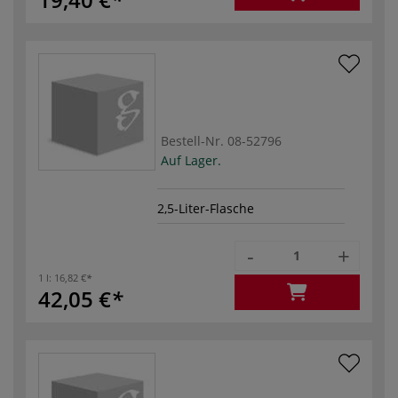
Bestell-Nr.
08-52796
Auf Lager.
2,5-Liter-Flasche
-
+
1 l:
16,82 €
42,05 €