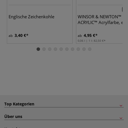
66 
Englische Zeichenkohle
WINSOR & NEWTON™ GA
ACRYLIC™ Acrylfarbe, ein
3,40 €
4,95 €
ab
ab
0,06 l | 1 l:
82,50 €
Top Kategorien
Über uns