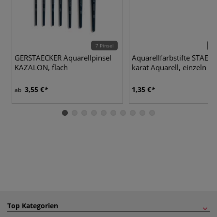
7 Pinsel
60 
GERSTAECKER Aquarellpinsel
Aquarellfarbstifte STAE
KAZALON, flach
karat Aquarell, einzeln
3,55 €
1,35 €
ab
Top Kategorien