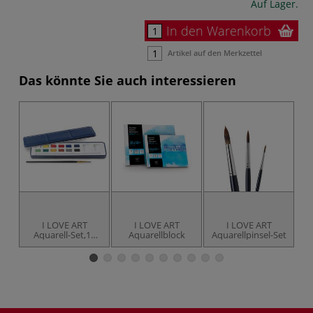
Auf Lager.
In den Warenkorb
Artikel auf den Merkzettel
Das könnte Sie auch interessieren
I LOVE ART
I LOVE ART
I LOVE ART
Aquarell-Set,12
Aquarellblock
Aquarellpinsel-Set
A
Farben