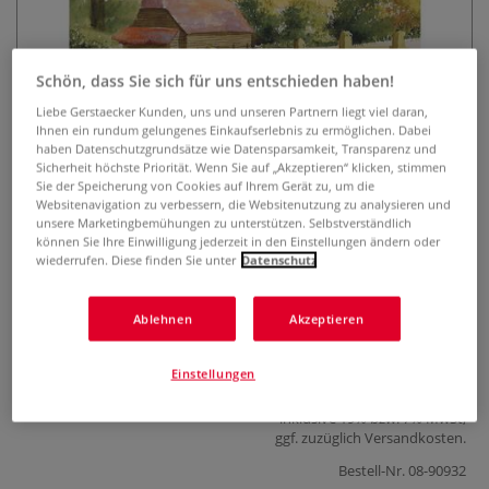
Schön, dass Sie sich für uns entschieden haben!
Liebe Gerstaecker Kunden, uns und unseren Partnern liegt viel daran,
Ihnen ein rundum gelungenes Einkaufserlebnis zu ermöglichen. Dabei
haben Datenschutzgrundsätze wie Datensparsamkeit, Transparenz und
Sicherheit höchste Priorität. Wenn Sie auf „Akzeptieren“ klicken, stimmen
Aquarellmalerei Landschaften
Sie der Speicherung von Cookies auf Ihrem Gerät zu, um die
Websitenavigation zu verbessern, die Websitenutzung zu analysieren und
unsere Marketingbemühungen zu unterstützen. Selbstverständlich
0 Bewertungen
können Sie Ihre Einwilligung jederzeit in den Einstellungen ändern oder
wiederrufen. Diese finden Sie unter
Datenschutz
Eindrucksvolle Bilder Schritt für Schritt malen. Mit Vorlagen
zum Heraustrennen. Einfache Malmethode, Step by Step
Ablehnen
Akzeptieren
mit detaillierten Anleitungen.
Mehr
Einstellungen
25,99 €
inklusive 19% bzw. 7% MwSt,
ggf. zuzüglich
Versandkosten
.
Bestell-Nr.
08-90932