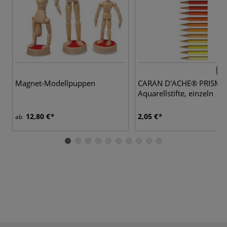
80 
Magnet-Modellpuppen
CARAN D'ACHE® PRISM
Aquarellstifte, einzeln
12,80 €
2,05 €
ab