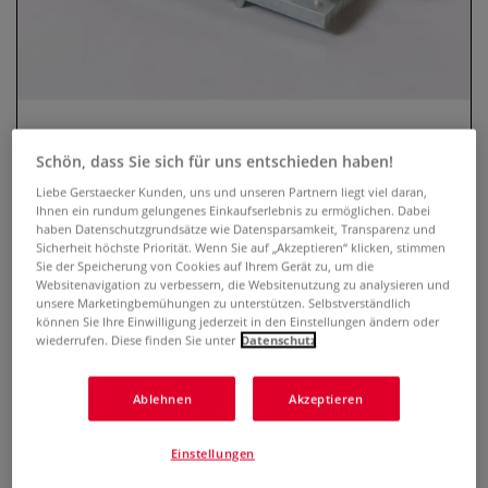
Schön, dass Sie sich für uns entschieden haben!
Liebe Gerstaecker Kunden, uns und unseren Partnern liegt viel daran,
Ihnen ein rundum gelungenes Einkaufserlebnis zu ermöglichen. Dabei
haben Datenschutzgrundsätze wie Datensparsamkeit, Transparenz und
Zubehör für Schneidmaschinen
Sicherheit höchste Priorität. Wenn Sie auf „Akzeptieren“ klicken, stimmen
Sie der Speicherung von Cookies auf Ihrem Gerät zu, um die
DAHLE® Modell
Websitenavigation zu verbessern, die Websitenutzung zu analysieren und
unsere Marketingbemühungen zu unterstützen. Selbstverständlich
0 Bewertungen
können Sie Ihre Einwilligung jederzeit in den Einstellungen ändern oder
wiederrufen. Diese finden Sie unter
Datenschutz
Zubehör für DAHLE® Schneidmaschinen. Vordertisch für
Modell DAHLE® 867, Lasermodul für Modell DAHLE® 867,
Ablehnen
Akzeptieren
Lasermodul für Modell DAHLE® 580 und 585,
Schmalstreifen-Schneidevorrichtung für Modell DAHLE®
Einstellungen
580, 585 und 867
Mehr