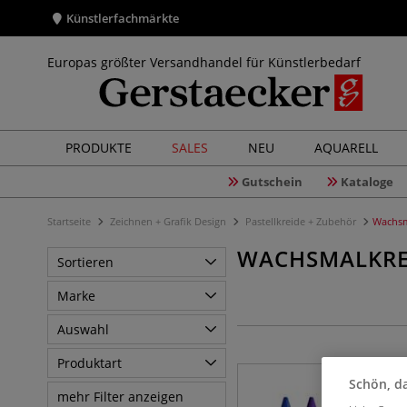
Künstlerfachmärkte
Europas größter Versandhandel für Künstlerbedarf
PRODUKTE
SALES
NEU
AQUARELL
Gutschein
Kataloge
Startseite
Zeichnen + Grafik Design
Pastellkreide + Zubehör
Wachsm
WACHSMALKRE
Sortieren
Marke
Auswahl
Produktart
Schön, da
mehr Filter anzeigen