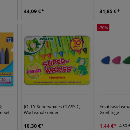
44,09
€
31,85
€
-
70
%
®,
JOLLY Superwaxies CLASSIC,
Ersatzwachsmal
e Set
Wachsmalkreiden
Greiflinge
10,30
€
1,44
€
4,80