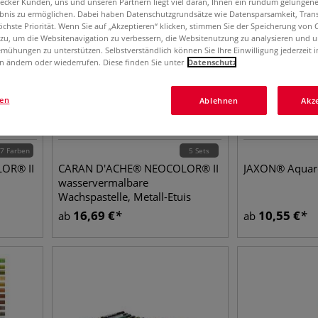
aecker Kunden, uns und unseren Partnern liegt viel daran, Ihnen ein rundum gelungen
ebnis zu ermöglichen. Dabei haben Datenschutzgrundsätze wie Datensparsamkeit, Tra
öchste Priorität. Wenn Sie auf „Akzeptieren“ klicken, stimmen Sie der Speicherung von 
 zu, um die Websitenavigation zu verbessern, die Websitenutzung zu analysieren und 
mühungen zu unterstützen. Selbstverständlich können Sie Ihre Einwilligung jederzeit 
n ändern oder wiederrufen. Diese finden Sie unter
Datenschutz
gen
Ablehnen
Akz
7 Farben
5 Sets
OR® II
CARAN D'ACHE® NEOCOLOR® II
JAXON® Aquare
wasservermalbare
Wachspastelle, Metall-Etuis
16,69
€
10,55
€
ab
ab