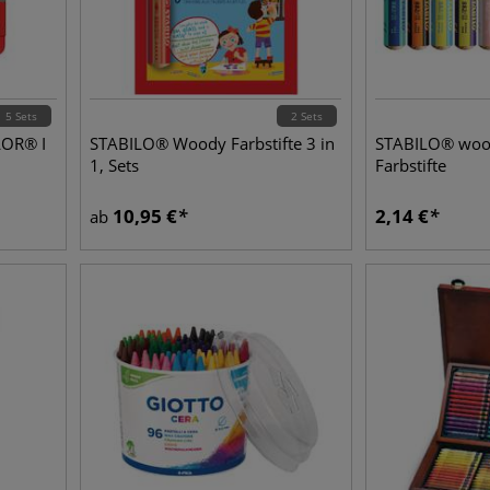
5 Sets
2 Sets
OR® I
STABILO® Woody Farbstifte 3 in
STABILO® wood
1, Sets
Farbstifte
10,95
€
2,14
€
ab