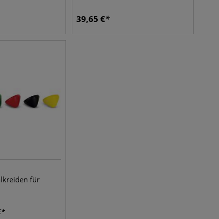
39,65
€
kreiden für
€