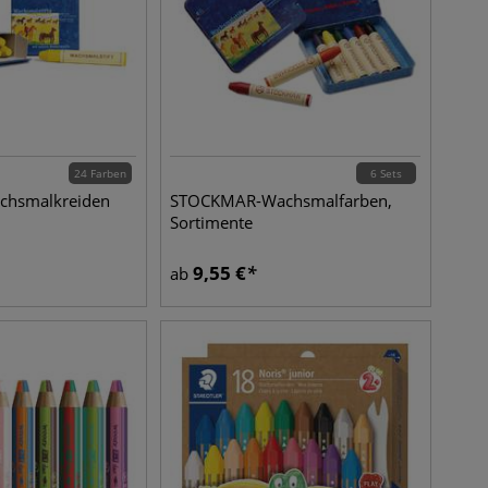
24 Farben
6 Sets
hsmalkreiden
STOCKMAR-Wachsmalfarben,
Sortimente
9,55
€
ab