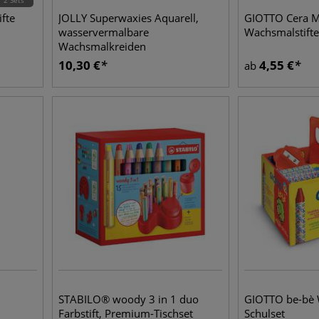
2 Sets
fte
JOLLY Superwaxies Aquarell,
GIOTTO Cera M
wasservermalbare
Wachsmalstifte
Wachsmalkreiden
10,30
€
4,55
€
ab
STABILO® woody 3 in 1 duo
GIOTTO be-bè 
Farbstift, Premium-Tischset
Schulset