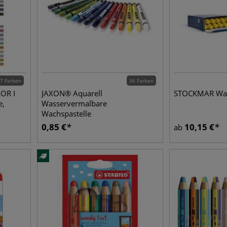
7 Farben
36 Farben
OR I
JAXON® Aquarell
STOCKMAR Wac
e,
Wasservermalbare
Wachspastelle
0,85
€
10,15
€
ab