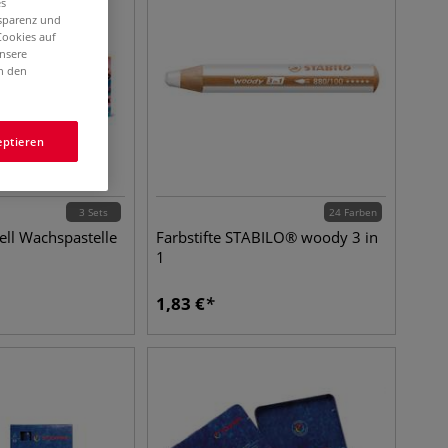
es
nsparenz und
Cookies auf
unsere
in den
eptieren
3 Sets
24 Farben
ll Wachspastelle
Farbstifte STABILO® woody 3 in
1
1,83
€