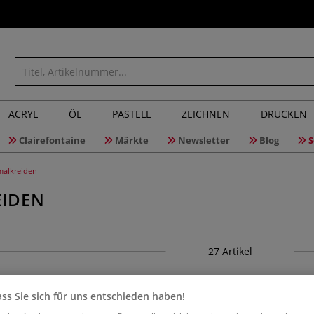
ACRYL
ÖL
PASTELL
ZEICHNEN
DRUCKEN
Clairefontaine
Märkte
Newsletter
Blog
S
alkreiden
IDEN
27
Artikel
ss Sie sich für uns entschieden haben!