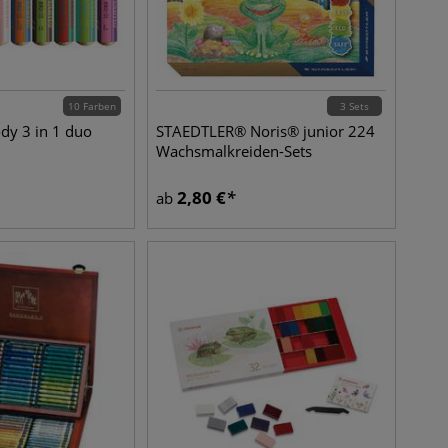
10 Farben
3 Sets
y 3 in 1 duo
STAEDTLER® Noris® junior 224
Wachsmalkreiden-Sets
2,80
€
ab