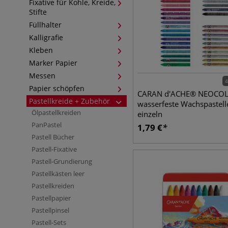
Fixative für Kohle, Kreide,
Stifte
Füllhalter
Kalligrafie
Kleben
Marker Papier
Messen
4
Papier schöpfen
CARAN d'ACHE® NEOCOL
Pastellkreide + Zubehör
wasserfeste Wachspastell
Ölpastellkreiden
einzeln
PanPastel
1,79
€
Pastell Bücher
Pastell-Fixative
Pastell-Grundierung
Pastellkästen leer
Pastellkreiden
Pastellpapier
Pastellpinsel
Pastell-Sets