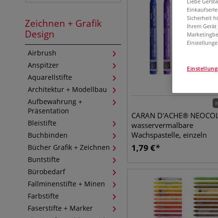
Liebe Gerst
Einkaufserl
Sicherheit h
Zeichnen + Grafik
Ihrem Gerät
Design
Marketingbe
Einstellunge
Airbrush
Anspitzer
Einstellun
Aquarellstifte
Architektur + Modellbau
Aufbewahrung +
8
Präsentation
CARAN D'ACHE® NEOCOL
Bleistifte
wasservermalbare
Wachspastelle, einzeln
Buchbinden
1,79
€
Bücher Grafik + Zeichnen
Buntstifte
Bürobedarf
Fallminenstifte + Minen
Farbstifte
Faserstifte + Marker