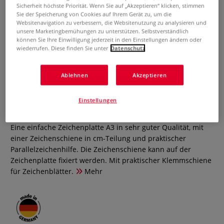
Sicherheit höchste Priorität. Wenn Sie auf „Akzeptieren“ klicken, stimmen
Sie der Speicherung von Cookies auf Ihrem Gerät zu, um die
Websitenavigation zu verbessern, die Websitenutzung zu analysieren und
unsere Marketingbemühungen zu unterstützen. Selbstverständlich
können Sie Ihre Einwilligung jederzeit in den Einstellungen ändern oder
wiederrufen. Diese finden Sie unter
Datenschutz
Ablehnen
Akzeptieren
Zeichenplatte A3
Einstellungen
0 Bewertungen
Eine einfache Zeichenplatte A3 in sehr guter Qualität, mit
einer Zeichenschiene in cm-Teilung und praktischer
Parallelzeichenhilfe. Die Zeichenschiene kann auf der
Zeichenplatte fixiert werden. Mit praktischer Klemmschiene
für Zeichenblätter.
Mehr