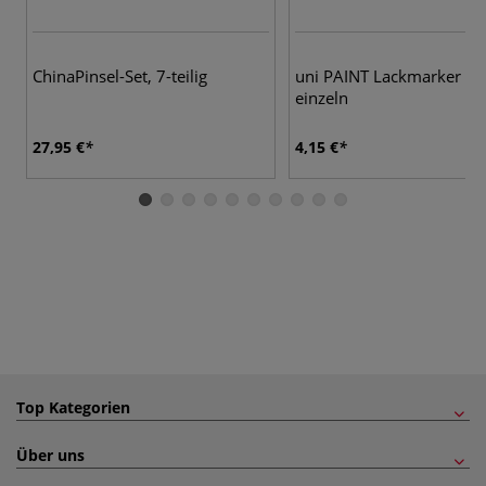
3 
ChinaPinsel-Set, 7-teilig
uni PAINT Lackmarker PX
einzeln
27,95 €
4,15 €
Top Kategorien
Über uns